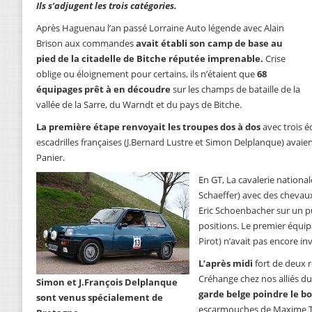
Ils s’adjugent les trois catégories.
Après Haguenau l’an passé Lorraine Auto légende avec Alain
Brison aux commandes
avait établi son camp de base au
pied de la citadelle de Bitche réputée imprenable.
Crise
oblige ou éloignement pour certains, ils n’étaient que
68
équipages prêt à en découdre
sur les champs de bataille de la
vallée de la Sarre, du Warndt et du pays de Bitche.
La première étape renvoyait les troupes dos à dos
avec trois é
escadrilles françaises (J.Bernard Lustre et Simon Delplanque) avaie
Panier.
En GT, La cavalerie national
Schaeffer) avec des chevau
Eric Schoenbacher sur un p
positions. Le premier équip
Pirot) n’avait pas encore inv
L’après midi
fort de deux 
Créhange chez nos alliés du
Simon et J.François Delplanque
garde belge poindre le 
sont venus spécialement de
escarmouches de Maxime Thi