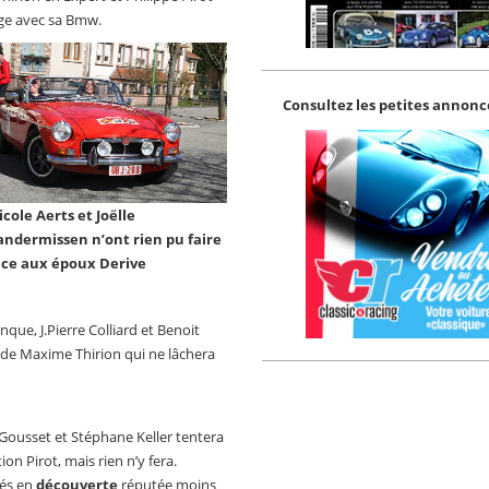
rge avec sa Bmw.
Consultez les petites annonce
icole Aerts et Joëlle
andermissen n’ont rien pu faire
ace aux époux Derive
ue, J.Pierre Colliard et Benoit
é de Maxime Thirion qui ne lâchera
 Gousset et Stéphane Keller tentera
on Pirot, mais rien n’y fera.
gés en
découverte
réputée moins