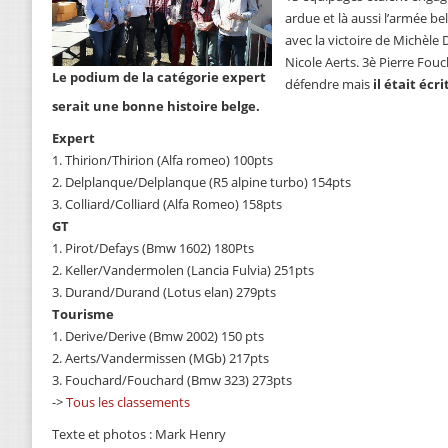
ardue et là aussi l’armée b
avec la victoire de Michèle
Nicole Aerts. 3è Pierre Fou
Le podium de la catégorie expert
défendre mais
il était écr
serait une bonne histoire belge.
Expert
1. Thirion/Thirion (Alfa romeo) 100pts
2. Delplanque/Delplanque (R5 alpine turbo) 154pts
3. Colliard/Colliard (Alfa Romeo) 158pts
GT
1. Pirot/Defays (Bmw 1602) 180Pts
2. Keller/Vandermolen (Lancia Fulvia) 251pts
3. Durand/Durand (Lotus elan) 279pts
Tourisme
1. Derive/Derive (Bmw 2002) 150 pts
2. Aerts/Vandermissen (MGb) 217pts
3. Fouchard/Fouchard (Bmw 323) 273pts
->
Tous les classements
Texte et photos : Mark Henry