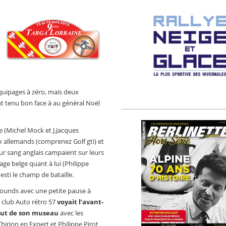
quipages à zéro, mais deux
nt tenu bon face à au général Noël
e (Michel Mock et J.Jacques
x allemands (comprenez Golf gti) et
ur sang anglais campaient sur leurs
age belge quant à lui (Philippe
esti le champ de bataille.
rounds avec une petite pause à
 club Auto rétro 57
voyait l’avant-
bout de son museau
avec les
rion en Expert et Philippe Pirot