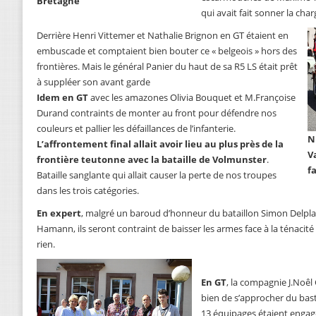
Bretagne
qui avait fait sonner la cha
Derrière Henri Vittemer et Nathalie Brignon en GT étaient en
embuscade et comptaient bien bouter ce « belgeois » hors des
frontières. Mais le général Panier du haut de sa R5 LS était prêt
à suppléer son avant garde
Idem en GT
avec les amazones Olivia Bouquet et M.Françoise
Durand contraints de monter au front pour défendre nos
couleurs et pallier les défaillances de l’infanterie.
N
L’affrontement final allait avoir lieu au plus près de la
V
frontière teutonne avec la bataille de Volmunster
.
f
Bataille sanglante qui allait causer la perte de nos troupes
dans les trois catégories.
En expert
, malgré un baroud d’honneur du bataillon Simon Delplanq
Hamann, ils seront contraint de baisser les armes face à la ténacit
rien.
En GT
, la compagnie J.Noêl
bien de s’approcher du basti
13 équipages étaient enga