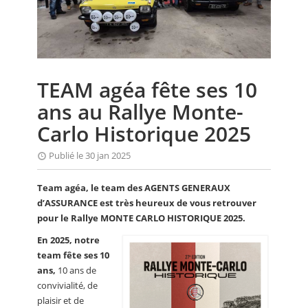
CALENDRIER
FOCUS
VIDEO
TEAM agéa fête ses 10
ANNUAIRES
ans au Rallye Monte-
PETITES ANNONCES
Carlo Historique 2025
Publié le 30 jan 2025
Team agéa, le team des AGENTS GENERAUX
d’ASSURANCE est très heureux de vous retrouver
pour le Rallye MONTE CARLO HISTORIQUE 2025.
En 2025, notre
team fête ses 10
ans,
10 ans de
convivialité, de
plaisir et de