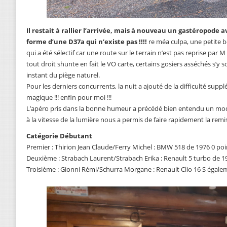
Il restait à rallier l’arrivée, mais à nouveau un gastéropode av
forme d’une D37a qui n’existe pas !!!!
re méa culpa, une petite b
qui a été sélectif car une route sur le terrain n’est pas reprise par M
tout droit shunte en fait le VO carte, certains gosiers asséchés s’y 
instant du piège naturel.
Pour les derniers concurrents, la nuit a ajouté de la difficulté suppl
magique !!! enfin pour moi !!!
L’apéro pris dans la bonne humeur a précédé bien entendu un mod
à la vitesse de la lumière nous a permis de faire rapidement la remis
Catégorie Débutant
Premier : Thirion Jean Claude/Ferry Michel : BMW 518 de 1976 0 poi
Deuxième : Strabach Laurent/Strabach Erika : Renault 5 turbo de 19
Troisième : Gionni Rémi/Schurra Morgane : Renault Clio 16 S égalem