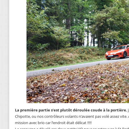
La première partie s’est plutôt déroulée coude à la portière
,
Chipotte, ou nos contrôleurs volants n’avaient pas volé assez vite. A
mission avec brio car l’endroit était délicat !!!!!
La caravane a dévalé ces deux petits VO pour se retrouver à St Bar