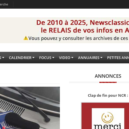
erche
S
CALENDRIER
FOCUS
VIDEO
ANNUAIRES
PETITES AN
ANNONCES
Clap de fin pour NCR :