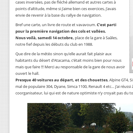
cases inversées, pas de fléché allemand et autres cartes à
points d’altitude, même si j’aime bien ces exercices, j’avais
envie de revenir à la base du rallye de navigation.
Bref une carte, un livre de route et vavavoum.
C’est parti
pour la première navigation des cols et vallées.
Nous voilà, samedi 14 octobre,
place de la gare à Saâles,
notre fief depuis les débuts du club en 1988.
Que dire de la météo sinon qu’elle aurait fait plaisir aux
habitants du désert d’Atacama, c’était moins bien pour nous
mais que faire !!! Merci au responsable de la gare de nous avoir
ouvert le hall.
Presque 40 voitures au départ, et des chouettes
, Alpine GT4, 
mal de populaire 304, Dyane, Simca 1100, Renault 4 etc… j’ai réussi 
coorganisateur, lui qui est de nature optimiste n’y croyait pas du to