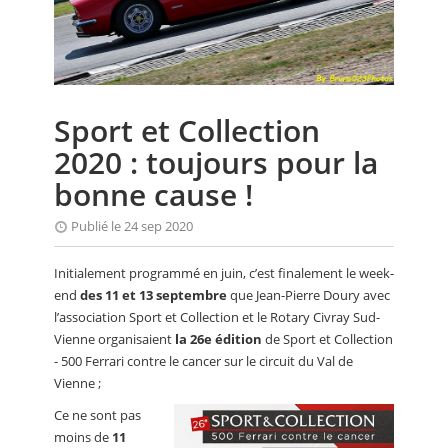
CALENDRIER
FOCUS
VIDEO
Sport et Collection
ANNUAIRES
2020 : toujours pour la
PETITES ANNONCES
bonne cause !
Publié le 24 sep 2020
Initialement programmé en juin, c’est finalement le week-
end
des 11 et 13 septembre
que Jean-Pierre Doury avec
l’association Sport et Collection et le Rotary Civray Sud-
Vienne organisaient
la 26e édition
de Sport et Collection
- 500 Ferrari contre le cancer sur le circuit du Val de
Vienne ;
Ce ne sont pas
moins de
11