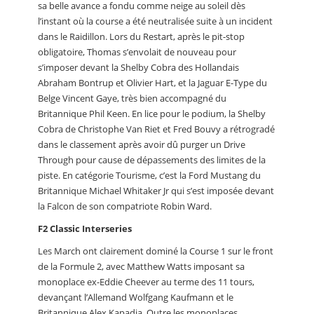
sa belle avance a fondu comme neige au soleil dès
l’instant où la course a été neutralisée suite à un incident
dans le Raidillon. Lors du Restart, après le pit-stop
obligatoire, Thomas s’envolait de nouveau pour
s’imposer devant la Shelby Cobra des Hollandais
Abraham Bontrup et Olivier Hart, et la Jaguar E-Type du
Belge Vincent Gaye, très bien accompagné du
Britannique Phil Keen. En lice pour le podium, la Shelby
Cobra de Christophe Van Riet et Fred Bouvy a rétrogradé
dans le classement après avoir dû purger un Drive
Through pour cause de dépassements des limites de la
piste. En catégorie Tourisme, c’est la Ford Mustang du
Britannique Michael Whitaker Jr qui s’est imposée devant
la Falcon de son compatriote Robin Ward.
F2 Classic Interseries
Les March ont clairement dominé la Course 1 sur le front
de la Formule 2, avec Matthew Watts imposant sa
monoplace ex-Eddie Cheever au terme des 11 tours,
devançant l’Allemand Wolfgang Kaufmann et le
Britannique Alex Kapadia. Outre les monoplaces