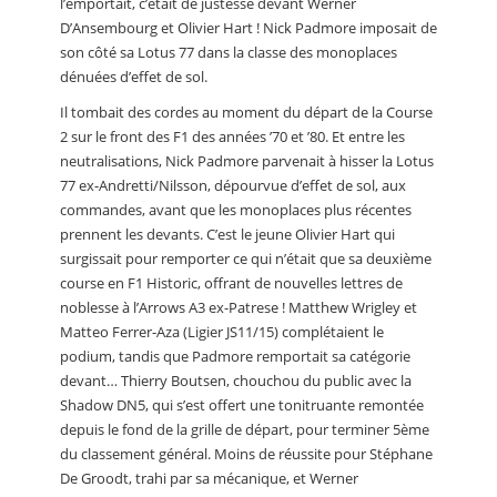
l’emportait, c’était de justesse devant Werner
D’Ansembourg et Olivier Hart ! Nick Padmore imposait de
son côté sa Lotus 77 dans la classe des monoplaces
dénuées d’effet de sol.
Il tombait des cordes au moment du départ de la Course
2 sur le front des F1 des années ’70 et ’80. Et entre les
neutralisations, Nick Padmore parvenait à hisser la Lotus
77 ex-Andretti/Nilsson, dépourvue d’effet de sol, aux
commandes, avant que les monoplaces plus récentes
prennent les devants. C’est le jeune Olivier Hart qui
surgissait pour remporter ce qui n’était que sa deuxième
course en F1 Historic, offrant de nouvelles lettres de
noblesse à l’Arrows A3 ex-Patrese ! Matthew Wrigley et
Matteo Ferrer-Aza (Ligier JS11/15) complétaient le
podium, tandis que Padmore remportait sa catégorie
devant… Thierry Boutsen, chouchou du public avec la
Shadow DN5, qui s’est offert une tonitruante remontée
depuis le fond de la grille de départ, pour terminer 5ème
du classement général. Moins de réussite pour Stéphane
De Groodt, trahi par sa mécanique, et Werner