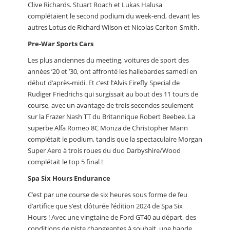
Clive Richards. Stuart Roach et Lukas Halusa
complétaient le second podium du week-end, devant les
autres Lotus de Richard Wilson et Nicolas Carlton-Smith.
Pre-War Sports Cars
Les plus anciennes du meeting, voitures de sport des
années ’20 et ’30, ont affronté les hallebardes samedi en
début d’après-midi. Et c’est l’Alvis Firefly Special de
Rudiger Friedrichs qui surgissait au bout des 11 tours de
course, avec un avantage de trois secondes seulement
sur la Frazer Nash TT du Britannique Robert Beebee. La
superbe Alfa Romeo 8C Monza de Christopher Mann
complétait le podium, tandis que la spectaculaire Morgan
Super Aero à trois roues du duo Darbyshire/Wood
complétait le top 5 final !
Spa Six Hours Endurance
C’est par une course de six heures sous forme de feu
d’artifice que s’est clôturée l’édition 2024 de Spa Six
Hours ! Avec une vingtaine de Ford GT40 au départ, des
conditions de piste changeantes à souhait, une bande