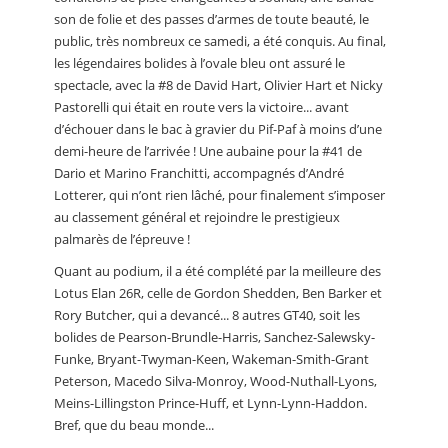
son de folie et des passes d’armes de toute beauté, le
public, très nombreux ce samedi, a été conquis. Au final,
les légendaires bolides à l’ovale bleu ont assuré le
spectacle, avec la #8 de David Hart, Olivier Hart et Nicky
Pastorelli qui était en route vers la victoire... avant
d’échouer dans le bac à gravier du Pif-Paf à moins d’une
demi-heure de l’arrivée ! Une aubaine pour la #41 de
Dario et Marino Franchitti, accompagnés d’André
Lotterer, qui n’ont rien lâché, pour finalement s’imposer
au classement général et rejoindre le prestigieux
palmarès de l’épreuve !
Quant au podium, il a été complété par la meilleure des
Lotus Elan 26R, celle de Gordon Shedden, Ben Barker et
Rory Butcher, qui a devancé... 8 autres GT40, soit les
bolides de Pearson-Brundle-Harris, Sanchez-Salewsky-
Funke, Bryant-Twyman-Keen, Wakeman-Smith-Grant
Peterson, Macedo Silva-Monroy, Wood-Nuthall-Lyons,
Meins-Lillingston Prince-Huff, et Lynn-Lynn-Haddon.
Bref, que du beau monde...