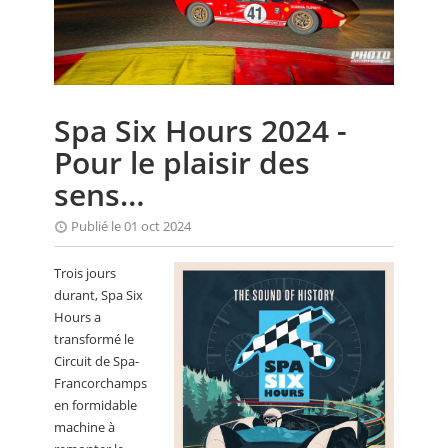
CALENDRIER
FOCUS
VIDEO
Spa Six Hours 2024 -
ANNUAIRES
Pour le plaisir des
PETITES ANNONCES
sens…
Publié le 01 oct 2024
Trois jours
durant, Spa Six
Hours a
transformé le
Circuit de Spa-
Francorchamps
en formidable
machine à