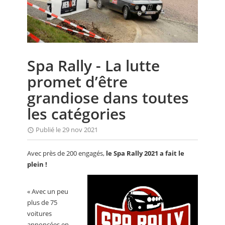
CALENDRIER
FOCUS
VIDEO
Spa Rally - La lutte
ANNUAIRES
promet d’être
PETITES ANNONCES
grandiose dans toutes
les catégories
Publié le 29 nov 2021
Avec près de 200 engagés,
le Spa Rally 2021 a fait le
plein !
« Avec un peu
plus de 75
voitures
annoncées en