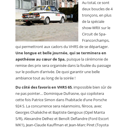
Au total, ce sont
deux boucles de 4
tronçons, en plus
de la spéciale
show-WRX sur le
Circuit de Spa-
Francorchamps,
qui permettront aux cadors du VHRS de se départager.
Une longue et belle journée, qui se terminera en
apothéose au cœur de Spa,
puisque la cérémonie de
remise des prix sera organisée dans la foulée du passage
sur le podium d’arrivée. De quoi garantir une belle
ambiance tout au long de la soirée !
Du côté des favoris en VHRS 65
, impossible bien sûr de
ne pas pointer… Dominique Dufrasne, qui copilotera
cette fois Patrice Simon dans l’habitacle d’une Porsche
924 S. La concurrence sera néanmoins, féroce, avec
Georges Chalsèche et Baptiste Gengoux (Opel Manta
S/R), Alexandre Delhez et Benoît Deflandre (Ford Escort
MK1), Jean-Claude Kauffman et Jean-Marc Piret (Toyota