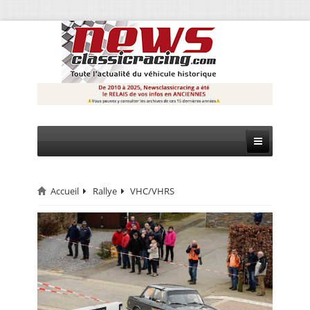
Accueil
Rallye
VHC/VHRS
CIRCUIT
RALLYE
MONTAGNE
EVÈNEMENTS