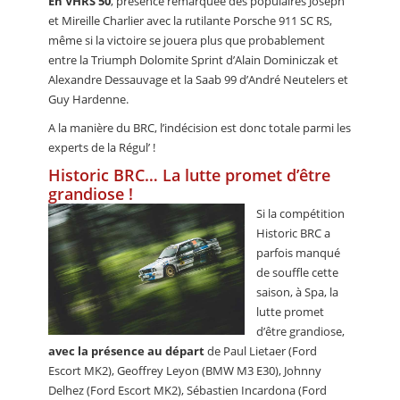
En VHRS 50
, présence remarquée des populaires Joseph
et Mireille Charlier avec la rutilante Porsche 911 SC RS,
même si la victoire se jouera plus que probablement
entre la Triumph Dolomite Sprint d’Alain Dominiczak et
Alexandre Dessauvage et la Saab 99 d’André Neutelers et
Guy Hardenne.
A la manière du BRC, l’indécision est donc totale parmi les
experts de la Régul’ !
Historic BRC… La lutte promet d’être
grandiose !
Si la compétition
Historic BRC a
parfois manqué
de souffle cette
saison, à Spa, la
lutte promet
d’être grandiose,
avec la présence au départ
de Paul Lietaer (Ford
Escort MK2), Geoffrey Leyon (BMW M3 E30), Johnny
Delhez (Ford Escort MK2), Sébastien Incardona (Ford