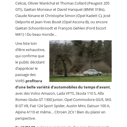
Celica), Olivier Maréchal et Thomas Collard (Peugeot 205
GTI), Gaëtan Monseur et David Hanquet (BMW 318is),
Claude Ninane et Christophe Simon (Opel Kadett C), José
Delporte et Jean-Yves Bozet (Opel Ascona B), ou encore
Gaëtan Schoonbroodt et François Gehlen (Ford Escort
MK1) ! Du beau monde…
Une liste loin
d’être exhaustive,
qui confirme que
le public décidant
d’apprécier le
passage des
VHRS
profitera
d’une belle variété d’automobiles du temps d’avant
,
avec des Volvo Amazon, Lada VFTS, Skoda 110 S, Alfa
Romeo Giulia GT 1300 Junior, Opel Commodore GS/E, MG
B GT V8, Fiat 124 Sport Spider, Austin Mini, Datsun 100 A,
Alpine A110 et même… Citroën 2CV ! Bien du plaisir en
perspective.