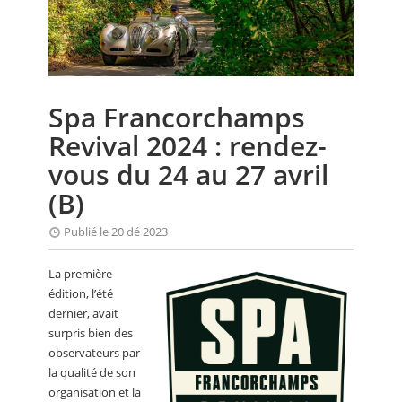
CALENDRIER
FOCUS
VIDEO
Spa Francorchamps
ANNUAIRES
Revival 2024 : rendez-
PETITES ANNONCES
vous du 24 au 27 avril
(B)
Publié le 20 dé 2023
La première
édition, l’été
dernier, avait
surpris bien des
observateurs par
la qualité de son
organisation et la