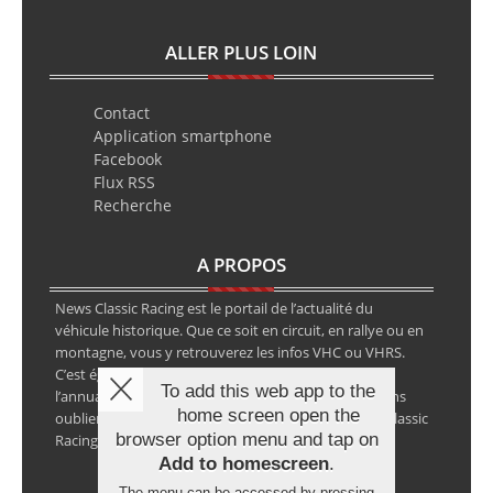
ALLER PLUS LOIN
Contact
Application smartphone
Facebook
Flux RSS
Recherche
A PROPOS
News Classic Racing est le portail de l’actualité du
véhicule historique. Que ce soit en circuit, en rallye ou en
montagne, vous y retrouverez les infos VHC ou VHRS.
C’est également le calendrier des épreuves ainsi que
To add this web app to the
l’annuaire des spécialistes de la voiture ancienne, sans
home screen open the
oublier les petites annonces avec notre partenaire Classic
browser option menu and tap on
Racing Annonces.
Add to homescreen
.
The menu can be accessed by pressing