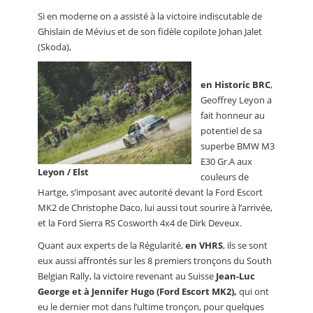
Si en moderne on a assisté à la victoire indiscutable de
Ghislain de Mévius et de son fidèle copilote Johan Jalet
(Skoda),
en Historic BRC
,
Geoffrey Leyon a
fait honneur au
potentiel de sa
superbe BMW M3
E30 Gr.A aux
Leyon / Elst
couleurs de
Hartge, s’imposant avec autorité devant la Ford Escort
MK2 de Christophe Daco, lui aussi tout sourire à l’arrivée,
et la Ford Sierra RS Cosworth 4x4 de Dirk Deveux.
Quant aux experts de la Régularité,
en VHRS
, ils se sont
eux aussi affrontés sur les 8 premiers tronçons du South
Belgian Rally, la victoire revenant au Suisse
Jean-Luc
George et à Jennifer Hugo (Ford Escort MK2),
qui ont
eu le dernier mot dans l’ultime tronçon, pour quelques