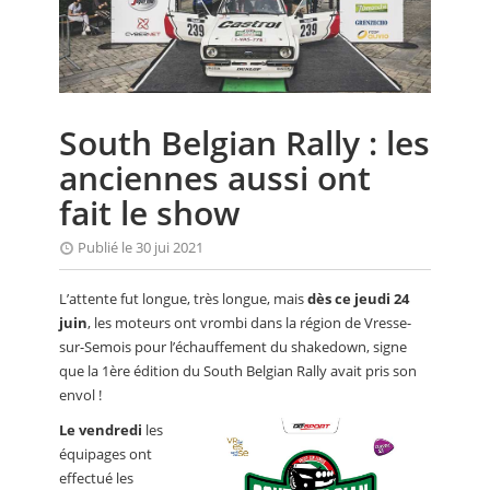
CALENDRIER
FOCUS
VIDEO
South Belgian Rally : les
ANNUAIRES
anciennes aussi ont
PETITES ANNONCES
fait le show
Publié le 30 jui 2021
L’attente fut longue, très longue, mais
dès ce jeudi 24
juin
, les moteurs ont vrombi dans la région de Vresse-
sur-Semois pour l’échauffement du shakedown, signe
que la 1ère édition du South Belgian Rally avait pris son
envol !
Le vendredi
les
équipages ont
effectué les