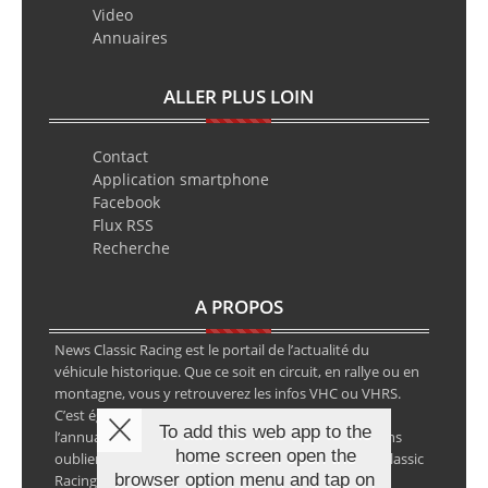
Video
Annuaires
ALLER PLUS LOIN
Contact
Application smartphone
Facebook
Flux RSS
Recherche
A PROPOS
News Classic Racing est le portail de l’actualité du
véhicule historique. Que ce soit en circuit, en rallye ou en
montagne, vous y retrouverez les infos VHC ou VHRS.
C’est également le calendrier des épreuves ainsi que
To add this web app to the
l’annuaire des spécialistes de la voiture ancienne, sans
home screen open the
oublier les petites annonces avec notre partenaire Classic
browser option menu and tap on
Racing Annonces.