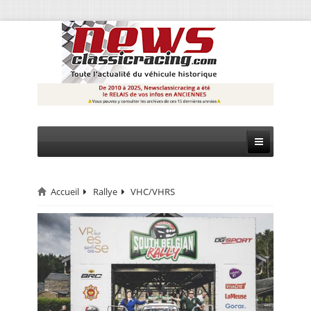
Accueil
Rallye
VHC/VHRS
CIRCUIT
RALLYE
MONTAGNE
EVÈNEMENTS