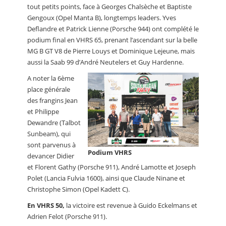
tout petits points, face à Georges Chalsèche et Baptiste
Gengoux (Opel Manta B), longtemps leaders. Yves
Deflandre et Patrick Lienne (Porsche 944) ont complété le
podium final en VHRS 65, prenant l’ascendant sur la belle
MG B GT V8 de Pierre Louys et Dominique Lejeune, mais
aussi la Saab 99 d’André Neutelers et Guy Hardenne.
A noter la 6ème
place générale
des frangins Jean
et Philippe
Dewandre (Talbot
Sunbeam), qui
sont parvenus à
Podium VHRS
devancer Didier
et Florent Gathy (Porsche 911), André Lamotte et Joseph
Polet (Lancia Fulvia 1600), ainsi que Claude Ninane et
Christophe Simon (Opel Kadett C).
En VHRS 50,
la victoire est revenue à Guido Eckelmans et
Adrien Felot (Porsche 911).