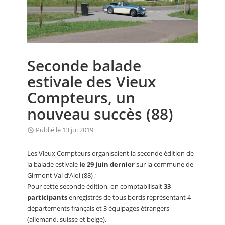
CALENDRIER
FOCUS
VIDEO
Seconde balade
ANNUAIRES
estivale des Vieux
PETITES ANNONCES
Compteurs, un
nouveau succès (88)
Publié le 13 jui 2019
Les Vieux Compteurs organisaient la seconde édition de
la balade estivale
le 29 juin dernier
sur la commune de
Girmont Val d’Ajol (88) ;
Pour cette seconde édition, on comptabilisait
33
participants
enregistrés de tous bords représentant 4
départements français et 3 équipages étrangers
(allemand, suisse et belge).