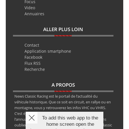
Focus
Video
Annuaires
ALLER PLUS LOIN
Contact
Application smartphone
Facebook
Flux RSS
Recherche
A PROPOS
News Classic Racing est le portail de l’actualité du
véhicule historique. Que ce soit en circuit, en rallye ou en
montagne, vous y retrouverez les infos VHC ou VHRS.
C’est également le calendrier des épreuves ainsi que
To add this web app to the
l’annuaire des spécialistes de la voiture ancienne, sans
home screen open the
oublier les petites annonces avec notre partenaire Classic