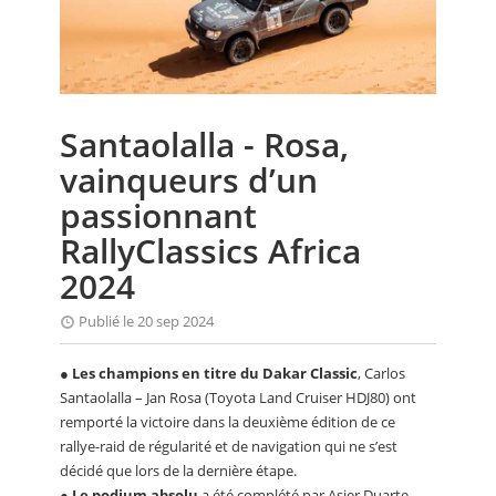
CALENDRIER
FOCUS
VIDEO
Santaolalla - Rosa,
ANNUAIRES
vainqueurs d’un
PETITES ANNONCES
passionnant
RallyClassics Africa
2024
Publié le 20 sep 2024
●
Les champions en titre du Dakar Classic
, Carlos
Santaolalla – Jan Rosa (Toyota Land Cruiser HDJ80) ont
remporté la victoire dans la deuxième édition de ce
rallye-raid de régularité et de navigation qui ne s’est
décidé que lors de la dernière étape.
●
Le podium absolu
a été complété par Asier Duarte –