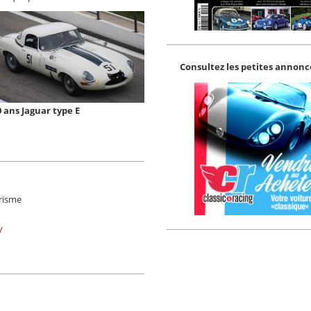
Consultez les petites annonce
0 ans Jaguar type E
risme
/