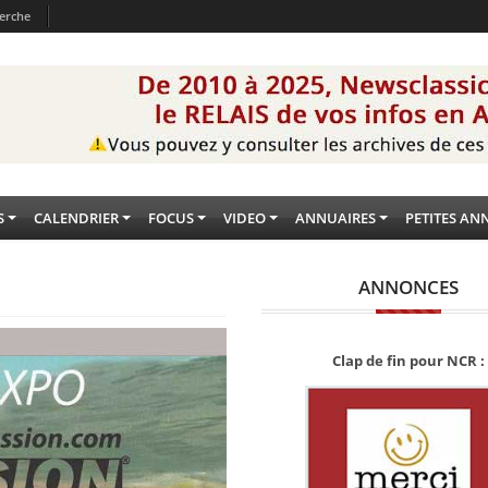
erche
S
CALENDRIER
FOCUS
VIDEO
ANNUAIRES
PETITES AN
ANNONCES
Clap de fin pour NCR :