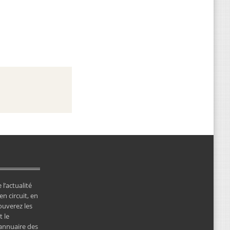
 l’actualité
en circuit, en
ouverez les
 le
’annuaire des