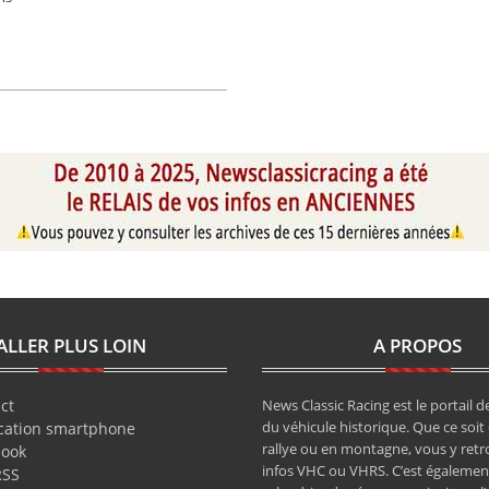
ALLER PLUS LOIN
A PROPOS
ct
News Classic Racing est le portail de
du véhicule historique. Que ce soit 
cation smartphone
rallye ou en montagne, vous y retr
book
infos VHC ou VHRS. C’est également
RSS