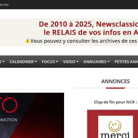
erche
S
CALENDRIER
FOCUS
VIDEO
ANNUAIRES
PETITES AN
ANNONCES
Clap de fin pour NCR :