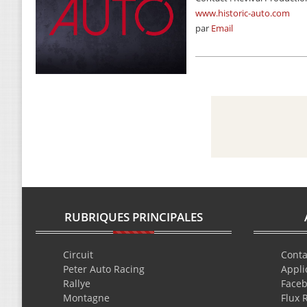
www.historic-auto.com
par
Email
RUBRIQUES PRINCIPALES
Circuit
Conta
Peter Auto Racing
Appli
Rallye
Face
Montagne
Flux 