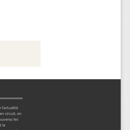
 l’actualité
en circuit, en
ouverez les
 le