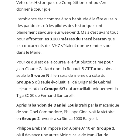
Véhicules Historiques de Compétition, ont pu s’en
donner à cœur joie.
L’ambiance était comme à son habitude à la fête au sein
des paddocks, où les pilotes des historiques ont
pleinement savouré leur week-end. Mais c’est avant tout
pour affronter
les 3.200 mètres du tracé breton
que
les concurrents des VHC s’étaient donné rendez-vous
dans le Mené…
Pour ce qui est de la course, elle fut plutôt calme pour
Jean-Claude Gaillard dont la Renault 5 GT Turbo animait
seule le
Groupe N
. Il en sera de même du côté du
Groupe 5
où seule évoluait la Jidé Original de Gabriel
Lejeune, où du
Groupe 6/7
qui accueillait uniquement la
Tiga SC 80 de Fernand Santarelli.
Après l’
abandon de Daniel Louis
trahi par la mécanique
de son Opel Commodore, Philippe Ginel voit la victoire
en
Groupe 2
revenir à sa Simca 1000 Rallye II.
Philippe Brebant impose son Alpine A110 en
Groupe 3
,
où il devance une autre Alpine, celle de Jean-Claude