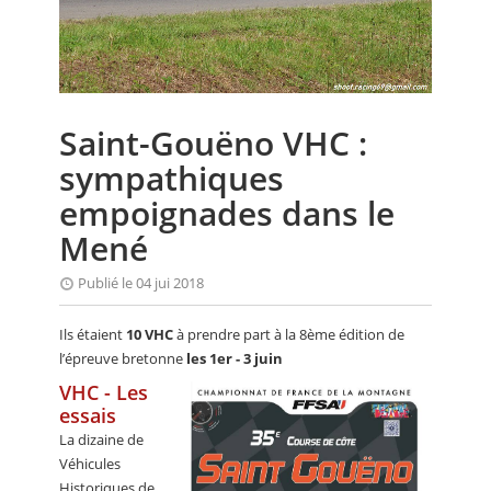
CALENDRIER
FOCUS
VIDEO
Saint-Gouëno VHC :
ANNUAIRES
sympathiques
PETITES ANNONCES
empoignades dans le
Mené
Publié le 04 jui 2018
Ils étaient
10 VHC
à prendre part à la 8ème édition de
l’épreuve bretonne
les 1er - 3 juin
VHC - Les
essais
La dizaine de
Véhicules
Historiques de