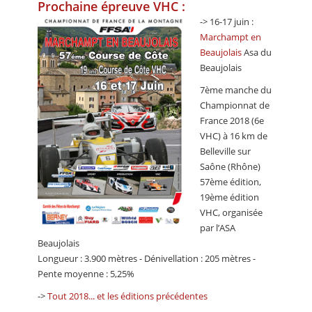
Prochaine épreuve VHC :
-> 16-17 juin :
Marchampt en
Beaujolais
Asa du
Beaujolais
7ème manche du
Championnat de
France 2018 (6e
VHC) à 16 km de
Belleville sur
Saône (Rhône)
57ème édition,
19ème édition
VHC, organisée
par l’ASA
Beaujolais
Longueur : 3.900 mètres - Dénivellation : 205 mètres -
Pente moyenne : 5,25%
->
Tout 2018... et les éditions précédentes