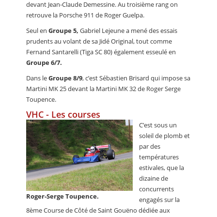
devant Jean-Claude Demessine. Au troisième rang on
retrouve la Porsche 911 de Roger Guelpa.
Seul en
Groupe 5,
Gabriel Lejeune a mené des essais
prudents au volant de sa Jidé Original, tout comme
Fernand Santarelli (Tiga SC 80) également esseulé en
Groupe 6/7.
Dans le
Groupe 8/9
, c’est Sébastien Brisard qui impose sa
Martini MK 25 devant la Martini MK 32 de Roger Serge
Toupence.
VHC - Les courses
C’est sous un
soleil de plomb et
par des
températures
estivales, que la
dizaine de
concurrents
Roger-Serge Toupence.
engagés sur la
8ème Course de Côté de Saint Gouëno dédiée aux