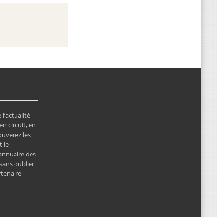
 l’actualité
en circuit, en
ouverez les
 le
’annuaire des
 sans oublier
rtenaire