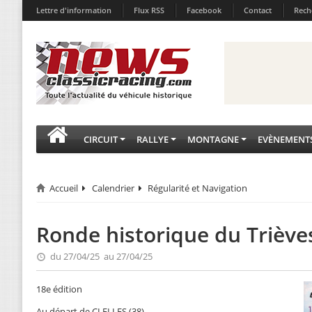
Lettre d'information
Flux RSS
Facebook
Contact
Rech
CIRCUIT
RALLYE
MONTAGNE
EVÈNEMENT
Accueil
Calendrier
Régularité et Navigation
Ronde historique du Trièves
du 27/04/25 au 27/04/25
18e édition
Au départ de CLELLES (38)