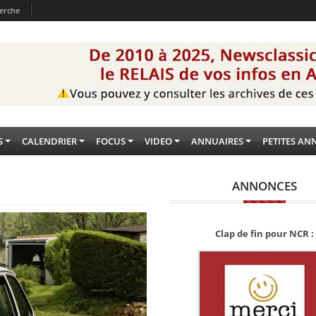
erche
S
CALENDRIER
FOCUS
VIDEO
ANNUAIRES
PETITES AN
ANNONCES
Clap de fin pour NCR :