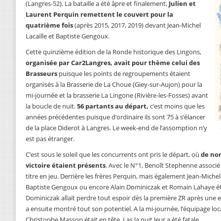
(Langres-52). La bataille a été âpre et finalement,
Julien et
Laurent Perquin remettent le couvert pour la
quatrième fois
(après 2015, 2017, 2019) devant Jean-Michel
Lacaille et Baptiste Gengoux.
Cette quinzième édition de la Ronde historique des Lingons,
organisée par Car2Langres, avait pour thème celui des
Brasseurs
puisque les points de regroupements étaient
organisés à la Brasserie de La Choue (Giey-sur-Aujon) pour la
mi-journée et la brasserie La Lingone (Rivière-les-Fosses) avant
la boucle de nuit.
56 partants au départ,
c’est moins que les
années précédentes puisque d’ordinaire ils sont 75 à s’élancer
de la place Diderot à Langres. Le week-end de l’assomption n’y
est pas étranger.
C’est sous le soleil que les concurrents ont pris le départ, où
de no
victoire étaient présents
. Avec le N°1, Benoît Stephenne associ
titre en jeu. Derrière les frères Perquin, mais également Jean-Michel 
Baptiste Gengoux ou encore Alain Dominiczak et Romain Lahaye ét
Dominiczak allait perdre tout espoir dès la première ZR après une e
a ensuite montré tout son potentiel. A la mi-journée, l’équipage loc
Christophe Masson était en tête. Las la nuit leur a été fatale.