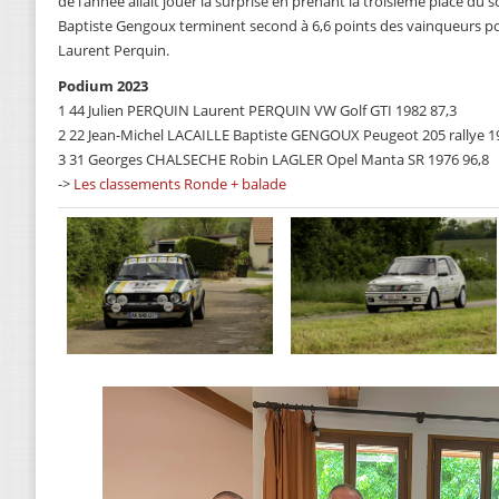
de l’année allait jouer la surprise en prenant la troisième place du s
Baptiste Gengoux terminent second à 6,6 points des vainqueurs pour
Laurent Perquin.
Podium 2023
1 44 Julien PERQUIN Laurent PERQUIN VW Golf GTI 1982 87,3
2 22 Jean-Michel LACAILLE Baptiste GENGOUX Peugeot 205 rallye 1
3 31 Georges CHALSECHE Robin LAGLER Opel Manta SR 1976 96,8
->
Les classements Ronde + balade