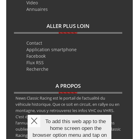
Video
Annuaires
ALLER PLUS LOIN
Contact
Application smartphone
Facebook
Flux RSS
Recherche
A PROPOS
News Classic Racing est le portail de l’actualité du
véhicule historique. Que ce soit en circuit, en rallye ou en
montagne, vous y retrouverez les infos VHC ou VHRS.
C’est également le calendrier des épreuves ainsi que
To add this web app to the
l’annuaire des spécialistes de la voiture ancienne, sans
home screen open the
oublier les petites annonces avec notre partenaire Classic
browser option menu and tap on
Racing Annonces.