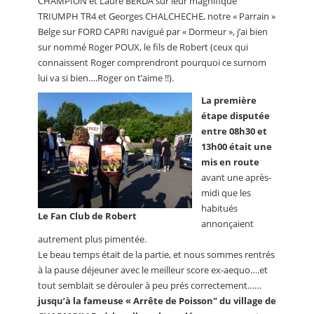
CHAMPION et Laure BERDA sur leur magnifique
TRIUMPH TR4 et Georges CHALCHECHE, notre « Parrain »
Belge sur FORD CAPRI navigué par « Dormeur », j’ai bien
sur nommé Roger POUX, le fils de Robert (ceux qui
connaissent Roger comprendront pourquoi ce surnom
lui va si bien….Roger on t’aime !!).
La première
étape disputée
entre 08h30 et
13h00 était une
mis en route
avant une après-
midi que les
habitués
Le Fan Club de Robert
annonçaient
autrement plus pimentée.
Le beau temps était de la partie, et nous sommes rentrés
à la pause déjeuner avec le meilleur score ex-aequo….et
tout semblait se dérouler à peu prés correctement……
jusqu’à la fameuse « Arrête de Poisson" du village de