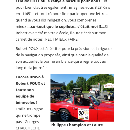
CHARMOILLE où le rallye a basculé pour nous
…et
pour bien d’autres également : imaginez vous 3,23 Kms
en 1H45’…. et tout çà pour finir par louper une lettre…
quand je vous dis indigestion, vous comprenez
mieux…..
surtout que le copilote…c’était moi !!
….Si
Robert avait été maitre d’école, il aurait écrit sur mon
carnet de notes : PEUT MIEUX FAIRE !
Robert POUX est à féliciter pour la précision et la rigueur
de la navigation proposée, ainsi que pour la qualité de
son accueil et la bonne ambiance qui a régné tout au
long de la journée.
Encore Bravo à
Robert POUX et
toute son
équipe de
bénévoles !
D’ailleurs - signe
qui ne trompe
pas - Georges
Philippe Champion et Laure
CHALCHECHE