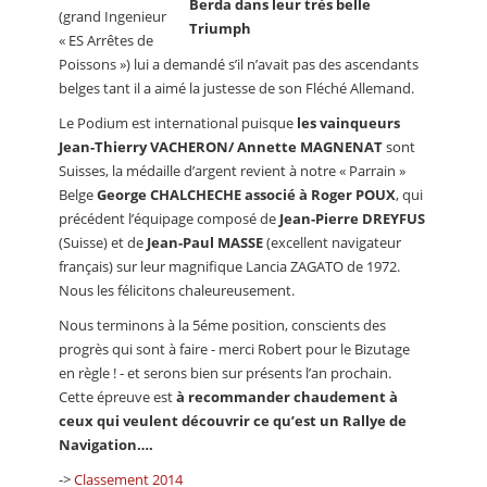
Berda dans leur très belle
(grand Ingenieur
Triumph
« ES Arrêtes de
Poissons ») lui a demandé s’il n’avait pas des ascendants
belges tant il a aimé la justesse de son Fléché Allemand.
Le Podium est international puisque
les vainqueurs
Jean-Thierry VACHERON/ Annette MAGNENAT
sont
Suisses, la médaille d’argent revient à notre « Parrain »
Belge
George CHALCHECHE associé à Roger POUX
, qui
précédent l’équipage composé de
Jean-Pierre DREYFUS
(Suisse) et de
Jean-Paul MASSE
(excellent navigateur
français) sur leur magnifique Lancia ZAGATO de 1972.
Nous les félicitons chaleureusement.
Nous terminons à la 5éme position, conscients des
progrès qui sont à faire - merci Robert pour le Bizutage
en règle ! - et serons bien sur présents l’an prochain.
Cette épreuve est
à recommander chaudement à
ceux qui veulent découvrir ce qu’est un Rallye de
Navigation….
->
Classement 2014