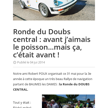
CALENDRIER
FOCUS
VIDEO
Ronde du Doubs
ANNUAIRES
central : avant j’aimais
PETITES ANNONCES
le poisson...mais ça,
c’était avant !
Publié le 04 jui 2014
Notre ami Robert POUX organisait ce 31 mai pour la 3e
année à cette époque un très beau Rallye de navigation
partant de BAUMES les DAMES :
la Ronde du DOUBS
CENTRAL.
Tout y était :
fléché-métré,