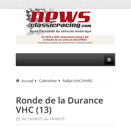
Accueil
Calendrier
Rallye VHC/VHRS
CIRCUIT
RALLYE
Ronde de la Durance
VHC (13)
MONTAGNE
du 13/09/25 au 14/09/25
EVÈNEMENTS