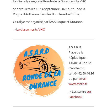
Le 49e rallye régional Ronde de la Durance + 7e VHC
CALENDRIER
se déroulera les 13-14 septembre 2025 autour de la
FOCUS
Roque d’Anthéron dans les Bouches-du-Rhône ;
Ce rallye est organisé par l’ASA Roque et Durance.
VIDEO
->
Le classements VHC
ANNUAIRES
PETITES ANNONCES
A.S.A.R.D
Place de la
Réplublique -
13640 La Roque
d’Antheron
tel : 04.42.50.44.36
ou par
Email
www.asard.fr
-> Les suivre
sur
Facebook