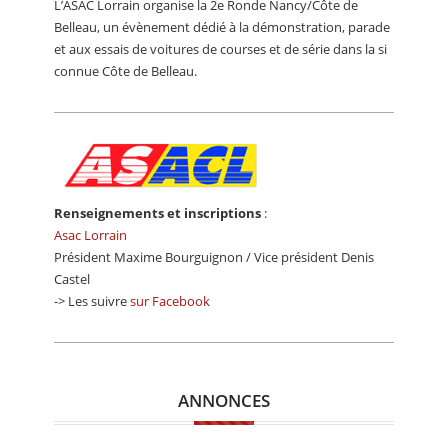
L’ASAC Lorrain organise la 2e Ronde Nancy/Côte de
CALENDRIER
Belleau, un évènement dédié à la démonstration, parade
et aux essais de voitures de courses et de série dans la si
FOCUS
connue Côte de Belleau.
VIDEO
ANNUAIRES
PETITES ANNONCES
Renseignements et inscriptions
:
Asac Lorrain
Président Maxime Bourguignon / Vice président Denis
Castel
-> Les suivre
sur Facebook
ANNONCES