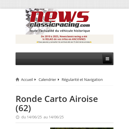
Accueil
Calendrier
Régularité et Navigation
CIRCUIT
RALLYE
Ronde Carto Airoise
(62)
MONTAGNE
du 14/06/25 au 14/06/25
EVÈNEMENTS