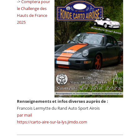
->
Comptera pour
CALENDRIER
le Challenge des
Hauts de France
FOCUS
2025
VIDEO
ANNUAIRES
PETITES ANNONCES
Renseignements et infos diverses auprès de :
Francois Lermytte du Rand Auto Sport Airois
par mail
https://carto-aire-sur-la-lys.jimdo.com