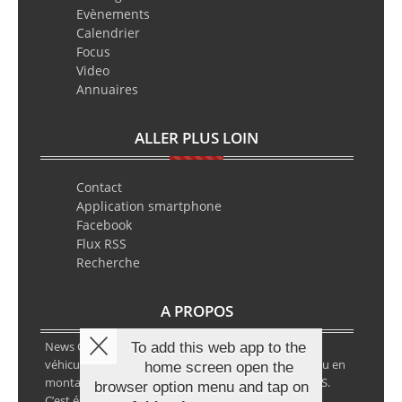
Evènements
Calendrier
Focus
Video
Annuaires
ALLER PLUS LOIN
Contact
Application smartphone
Facebook
Flux RSS
Recherche
A PROPOS
News Classic Racing est le portail de l’actualité du
To add this web app to the
véhicule historique. Que ce soit en circuit, en rallye ou en
home screen open the
montagne, vous y retrouverez les infos VHC ou VHRS.
browser option menu and tap on
C’est également le calendrier des épreuves ainsi que