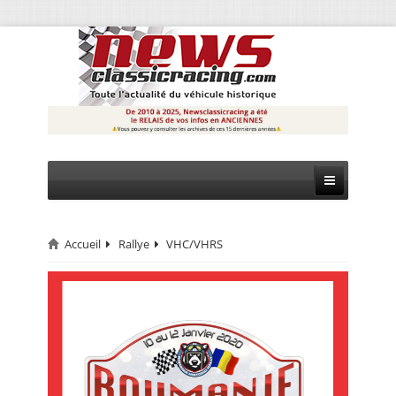
Accueil
Rallye
VHC/VHRS
CIRCUIT
RALLYE
MONTAGNE
EVÈNEMENTS