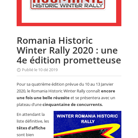
CALENDRIER
FOCUS
VIDEO
Romania Historic
ANNUAIRES
Winter Rally 2020 : une
PETITES ANNONCES
4e édition prometteuse
Publié le 10 dé 2019
Pour sa quatrième édition prévue du 10 au 13 Janvier
2020, le Romania Historic Winter Rally connaît
encore
une fois une belle réussite
et se présentera avec un
plateau d’une
cinquantaine de concurrents.
En attendant la
liste définitive, les
têtes d’affiche
sont bien