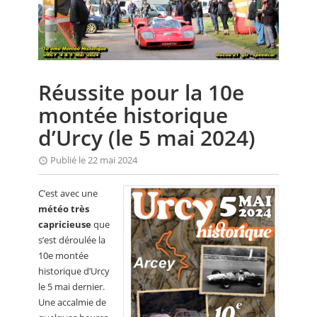
CALENDRIER
FOCUS
VIDEO
Réussite pour la 10e
ANNUAIRES
montée historique
PETITES ANNONCES
d’Urcy (le 5 mai 2024)
Publié le 22 mai 2024
C’est avec une
météo très
capricieuse
que
s’est déroulée la
10e montée
historique d’Urcy
le 5 mai dernier.
Une accalmie de