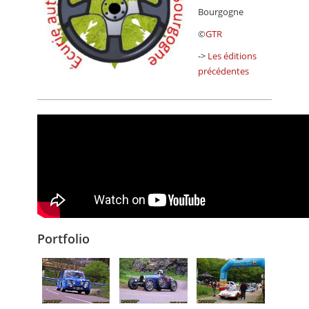
Bourgogne
©
GTR
->
Les éditions
précédentes
Portfolio