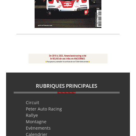
RUBRIQUES PRINCIPALES
Circuit
Peter Auto Racing
Rallye
Montagne
Evènements
Calendrier