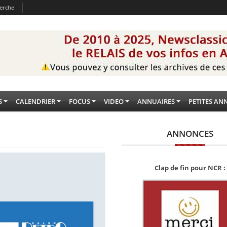
erche
S
CALENDRIER
FOCUS
VIDEO
ANNUAIRES
PETITES AN
ANNONCES
Clap de fin pour NCR :