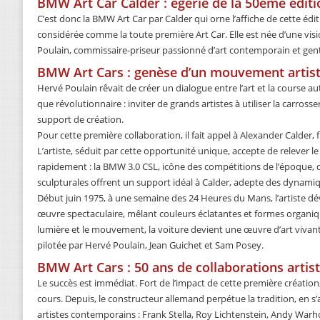
BMW Art Car Calder : égérie de la 50ème édit
C’est donc la BMW Art Car par Calder qui orne l’affiche de cette édit
considérée comme la toute première Art Car. Elle est née d’une visi
Poulain, commissaire-priseur passionné d’art contemporain et gen
BMW Art Cars : genèse d’un mouvement artist
Hervé Poulain rêvait de créer un dialogue entre l’art et la course a
que révolutionnaire : inviter de grands artistes à utiliser la carro
support de création.
Pour cette première collaboration, il fait appel à Alexander Calder,
L’artiste, séduit par cette opportunité unique, accepte de relever l
rapidement : la BMW 3.0 CSL, icône des compétitions de l’époque, 
sculpturales offrent un support idéal à Calder, adepte des dynamiq
Début juin 1975, à une semaine des 24 Heures du Mans, l’artiste dévo
œuvre spectaculaire, mêlant couleurs éclatantes et formes organiq
lumière et le mouvement, la voiture devient une œuvre d’art vivante.
pilotée par Hervé Poulain, Jean Guichet et Sam Posey.
BMW Art Cars : 50 ans de collaborations artis
Le succès est immédiat. Fort de l’impact de cette première créati
cours. Depuis, le constructeur allemand perpétue la tradition, en s
artistes contemporains : Frank Stella, Roy Lichtenstein, Andy Warhol