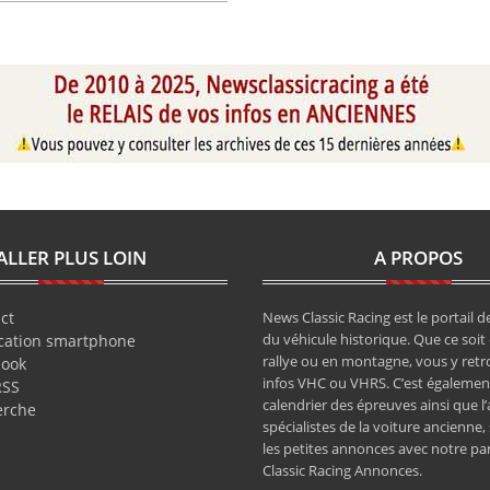
ALLER PLUS LOIN
A PROPOS
ct
News Classic Racing est le portail de
du véhicule historique. Que ce soit 
cation smartphone
rallye ou en montagne, vous y retr
book
infos VHC ou VHRS. C’est également
RSS
calendrier des épreuves ainsi que l
erche
spécialistes de la voiture ancienne,
les petites annonces avec notre pa
Classic Racing Annonces.