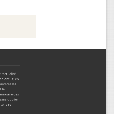
 l’actualité
en circuit, en
ouverez les
 le
’annuaire des
 sans oublier
rtenaire