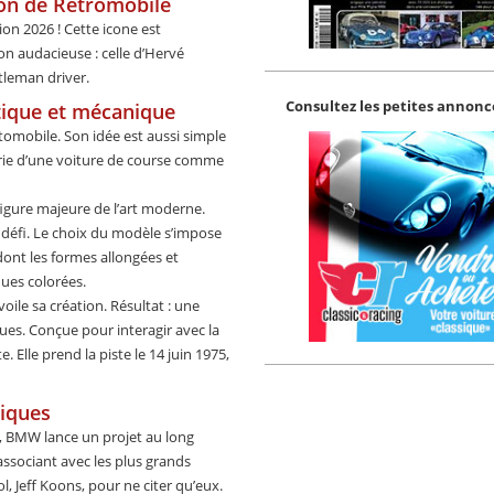
ion de Rétromobile
ion 2026 ! Cette icone est
on audacieuse : celle d’Hervé
tleman driver.
Consultez les petites annonce
ique et mécanique
utomobile. Son idée est aussi simple
sserie d’une voiture de course comme
 figure majeure de l’art moderne.
e défi. Le choix du modèle s’impose
dont les formes allongées et
ues colorées.
ile sa création. Résultat : une
ues. Conçue pour interagir avec la
 Elle prend la piste le 14 juin 1975,
tiques
on, BMW lance un projet au long
’associant avec les plus grands
, Jeff Koons, pour ne citer qu’eux.