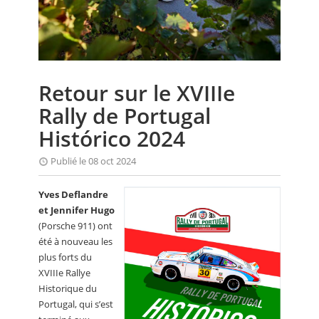
CALENDRIER
FOCUS
VIDEO
Retour sur le XVIIIe
ANNUAIRES
Rally de Portugal
PETITES ANNONCES
Histórico 2024
Publié le 08 oct 2024
Yves Deflandre
et Jennifer Hugo
(Porsche 911) ont
été à nouveau les
plus forts du
XVIIIe Rallye
Historique du
Portugal, qui s’est