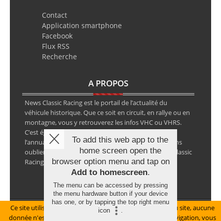
Contact
Application smartphone
Facebook
Flux RSS
Recherche
A PROPOS
News Classic Racing est le portail de l’actualité du
véhicule historique. Que ce soit en circuit, en rallye ou en
montagne, vous y retrouverez les infos VHC ou VHRS.
C’est également le calendrier des épreuves ainsi que
To add this web app to the
l’annuaire des spécialistes de la voiture ancienne, sans
home screen open the
oublier les petites annonces avec notre partenaire Classic
browser option menu and tap on
Racing Annonces.
Add to homescreen
.
The menu can be accessed by pressing
the menu hardware button if your device
has one, or by tapping the top right menu
Ce site utilise des cookies pour le bon fonctionnement du site, aucune
Mentions légales
icon
.
donnée n'est collectée à ce titre. En poursuivant votre navigation, vous