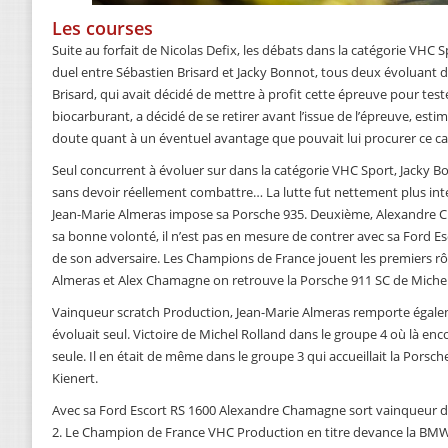
Les courses
Suite au forfait de Nicolas Defix, les débats dans la catégorie VHC
duel entre Sébastien Brisard et Jacky Bonnot, tous deux évoluant 
Brisard, qui avait décidé de mettre à profit cette épreuve pour te
biocarburant, a décidé de se retirer avant l’issue de l’épreuve, esti
doute quant à un éventuel avantage que pouvait lui procurer ce c
Seul concurrent à évoluer sur dans la catégorie VHC Sport, Jacky 
sans devoir réellement combattre… La lutte fut nettement plus in
Jean-Marie Almeras impose sa Porsche 935. Deuxième, Alexandre 
sa bonne volonté, il n’est pas en mesure de contrer avec sa Ford Es
de son adversaire. Les Champions de France jouent les premiers rô
Almeras et Alex Chamagne on retrouve la Porsche 911 SC de Michel
Vainqueur scratch Production, Jean-Marie Almeras remporte égalem
évoluait seul. Victoire de Michel Rolland dans le groupe 4 où là en
seule. Il en était de même dans le groupe 3 qui accueillait la Pors
Kienert.
Avec sa Ford Escort RS 1600 Alexandre Chamagne sort vainqueur de
2. Le Champion de France VHC Production en titre devance la BMW 3