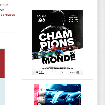
orique
sic
s épreuves