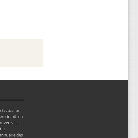
 l’actualité
en circuit, en
ouverez les
 le
’annuaire des