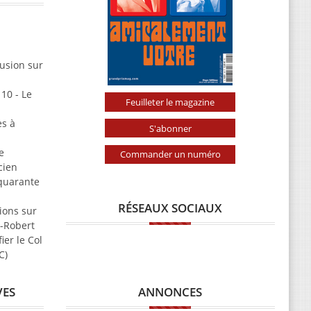
usion sur
10 - Le
Feuilleter le magazine
es à
S'abonner
e
Commander un numéro
cien
 quarante
RÉSEAUX SOCIAUX
ions sur
t-Robert
ier le Col
C)
ANNONCES
VES