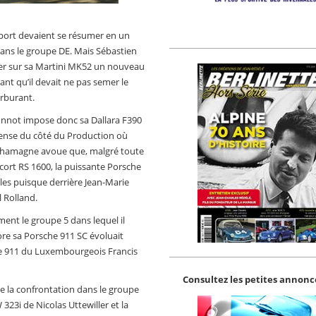
 Sport devaient se résumer en un
dans le groupe DE. Mais Sébastien
ster sur sa Martini MK52 un nouveau
mant qu’il devait ne pas semer le
arburant.
Bonnot impose donc sa Dallara F390
tense du côté du Production où
Chamagne avoue que, malgré toute
cort RS 1600, la puissante Porsche
les puisque derrière Jean-Marie
 Rolland.
ent le groupe 5 dans lequel il
core sa Porsche 911 SC évoluait
che 911 du Luxembourgeois Francis
Consultez les petites annonce
 la confrontation dans le groupe
23i de Nicolas Uttewiller et la