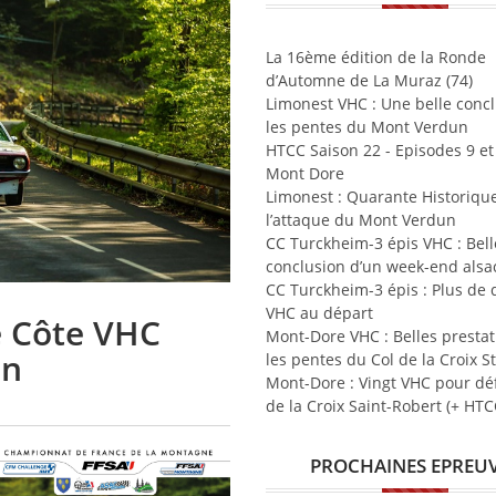
La 16ème édition de la Ronde
d’Automne de La Muraz (74)
Limonest VHC : Une belle concl
les pentes du Mont Verdun
HTCC Saison 22 - Episodes 9 et 
Mont Dore
Limonest : Quarante Historiqu
l’attaque du Mont Verdun
CC Turckheim-3 épis VHC : Bell
conclusion d’un week-end alsa
CC Turckheim-3 épis : Plus de
VHC au départ
e Côte VHC
Mont-Dore VHC : Belles prestat
in
les pentes du Col de la Croix S
Mont-Dore : Vingt VHC pour déf
de la Croix Saint-Robert (+ HTC
PROCHAINES EPREU