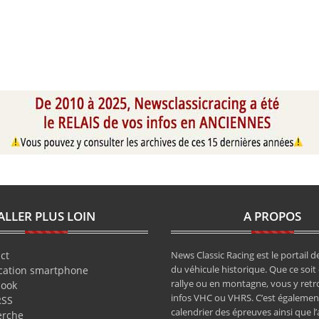
ALLER PLUS LOIN
A PROPOS
ct
News Classic Racing est le portail de
du véhicule historique. Que ce soit 
cation smartphone
rallye ou en montagne, vous y retr
book
infos VHC ou VHRS. C’est également
RSS
calendrier des épreuves ainsi que l
erche