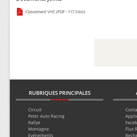
Classement VHC (PDF - 117.3 kio)
RUBRIQUES PRINCIPALES
Circuit
Conta
Peter Auto Racing
Appli
Rallye
Face
Montagne
Flux 
Evènements
Rech