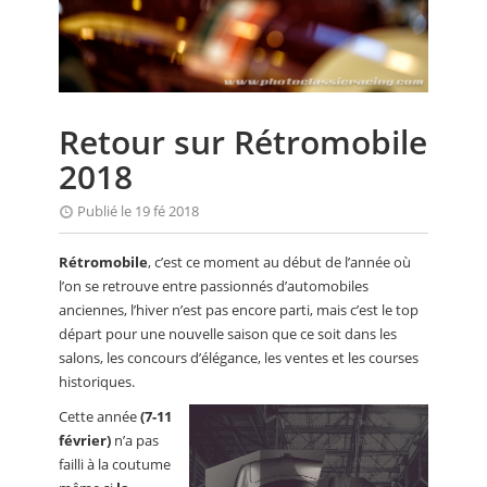
CALENDRIER
FOCUS
VIDEO
Retour sur Rétromobile
ANNUAIRES
2018
PETITES ANNONCES
Publié le 19 fé 2018
Rétromobile
, c’est ce moment au début de l’année où
l’on se retrouve entre passionnés d’automobiles
anciennes, l’hiver n’est pas encore parti, mais c’est le top
départ pour une nouvelle saison que ce soit dans les
salons, les concours d’élégance, les ventes et les courses
historiques.
Cette année
(7-11
février)
n’a pas
failli à la coutume