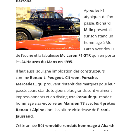
Bertone
.
Après les F1
atypiques de l’an
passé,
Richard
Mille
présentait
sur son stand un
hommage à Mc
Laren avec des F1
de l’écurie et la fabuleuse
Mc Laren F1 GTR
qui remporta
les
24 Heures du Mans en 1995
.
Il faut aussi souligné l’implication des constructeurs
comme
Renault, Peugeot, Citroen, Porsche,
Mercedes
... qui prouvent l’intérêt des marques pour leur
passé. Leurs stands toujours plus grands sont vraiment
impressionnants et on distinguera
Renault
qui rendait
hommage à sa
victoire au Mans en 78
avec les
4 protos
Renault Alpine
dont la voiture victorieuse de
Pironi-
Jaussaud
.
Cette année
Rétromobile rendait hommage à Abarth