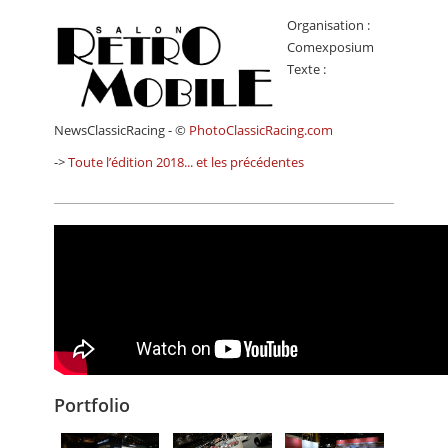
Organisation :
Comexposium
Texte :
NewsClassicRacing - ©
PhotoClassicRacing.com
->
Toute l’édition 2018... et les précédentes
Portfolio