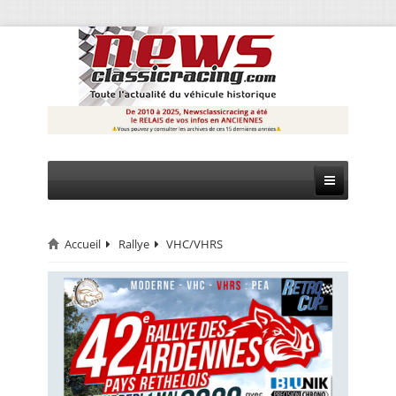
Accueil
Rallye
VHC/VHRS
CIRCUIT
RALLYE
MONTAGNE
EVÈNEMENTS