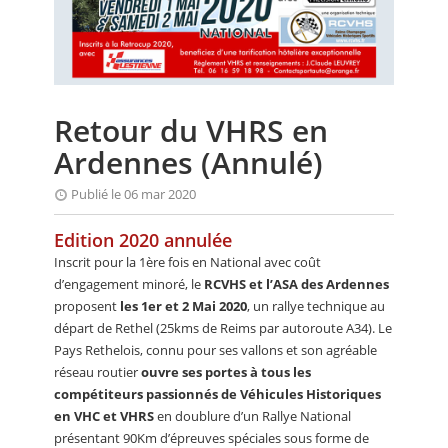
CALENDRIER
FOCUS
VIDEO
Retour du VHRS en
ANNUAIRES
Ardennes (Annulé)
PETITES ANNONCES
Publié le 06 mar 2020
Edition 2020 annulée
Inscrit pour la 1ère fois en National avec coût
d’engagement minoré, le
RCVHS et l’ASA des Ardennes
proposent
les 1er et 2 Mai 2020
, un rallye technique au
départ de Rethel (25kms de Reims par autoroute A34). Le
Pays Rethelois, connu pour ses vallons et son agréable
réseau routier
ouvre ses portes à tous les
compétiteurs passionnés de Véhicules Historiques
en VHC et VHRS
en doublure d’un Rallye National
présentant 90Km d’épreuves spéciales sous forme de