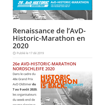
CALENDRIER
FOCUS
VIDEO
Renaissance de l’AvD-
ANNUAIRES
Historic-Marathon en
PETITES ANNONCES
2020
Publié le 17 dé 2019
26e AVD-HISTORIC-MARATHON
NORDSCHLEIFE 2020
Dans le cadre du
48e Grand Prix
AvD Oldtimer
du
7 au 9 août 2020
,
les organisateurs
du week-end de
course classique