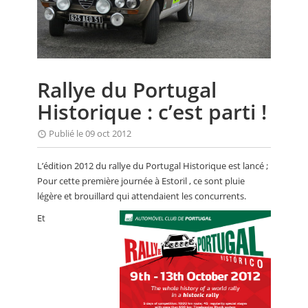
CALENDRIER
FOCUS
VIDEO
Rallye du Portugal
ANNUAIRES
Historique : c’est parti !
PETITES ANNONCES
Publié le 09 oct 2012
L’édition 2012 du rallye du Portugal Historique est lancé ;
Pour cette première journée à Estoril , ce sont pluie
légère et brouillard qui attendaient les concurrents.
Et