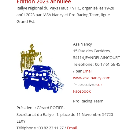
Edition 2023 annulée
CALENDRIER
Rallye régional du Pays Haut + VHC, organisé les 19-20
août 2023 par l’ASA Nancy et Pro Racing Team, ligue
FOCUS
Grand Est.
VIDEO
ANNUAIRES
Asa Nancy
15 Rue des Carrières,
PETITES ANNONCES
54114 JEANDELAINCOURT
Téléphone : 06 17 61 56 45
/ par
Email
www.asa-nancy.com
-> Les suivre
sur
Facebook
Pro Racing Team
Président : Gérard POTIER.
Secrétariat du Rallye : 1, place du 11 Novembre 54720
LEXY.
Téléphone : 03 82 23 11 27 /
Email.