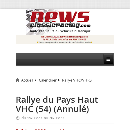
Accueil
Calendrier
Rallye VHC/VHRS
CIRCUIT
RALLYE
Rallye du Pays Haut
VHC (54) (Annulé)
MONTAGNE
du 19/08/23 au 20/08/23
EVÈNEMENTS