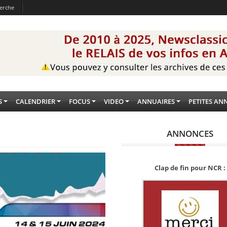
erche
S
CALENDRIER
FOCUS
VIDEO
ANNUAIRES
PETITES AN
ANNONCES
Clap de fin pour NCR :