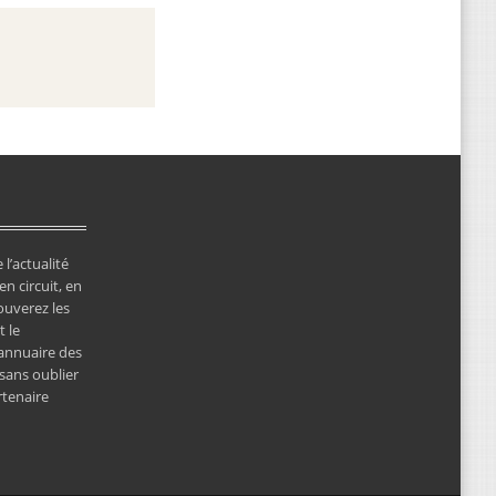
 l’actualité
en circuit, en
ouverez les
 le
’annuaire des
 sans oublier
rtenaire