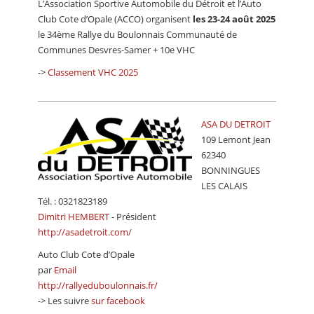
L’Association Sportive Automobile du Détroit et l’Auto
CALENDRIER
Club Cote d’Opale (ACCO) organisent
les 23-24 août 2025
le 34ème Rallye du Boulonnais Communauté de
FOCUS
Communes Desvres-Samer + 10e VHC
VIDEO
->
Classement VHC 2025
ANNUAIRES
PETITES ANNONCES
ASA DU DETROIT
109 Lemont Jean
62340
BONNINGUES
LES CALAIS
Tél. : 0321823189
Dimitri HEMBERT
- Président
http://asadetroit.com/
Auto Club Cote d’Opale
par
Email
http://rallyeduboulonnais.fr/
-> Les suivre
sur facebook