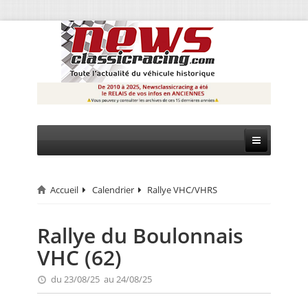
Accueil
Calendrier
Rallye VHC/VHRS
CIRCUIT
RALLYE
Rallye du Boulonnais
VHC (62)
MONTAGNE
du 23/08/25 au 24/08/25
EVÈNEMENTS