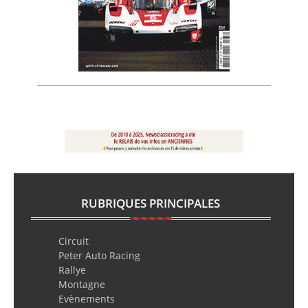
RUBRIQUES PRINCIPALES
Circuit
Peter Auto Racing
Rallye
Montagne
Evènements