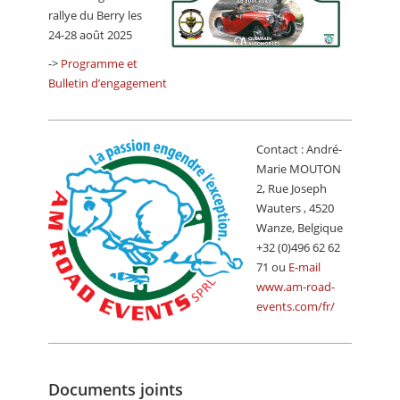
CALENDRIER
rallye du Berry les
24-28 août 2025
FOCUS
->
Programme et
VIDEO
Bulletin d’engagement
ANNUAIRES
Contact : André-
PETITES ANNONCES
Marie MOUTON
2, Rue Joseph
Wauters , 4520
Wanze, Belgique
+32 (0)496 62 62
71 ou
E-mail
www.am-road-
events.com/fr/
Documents joints