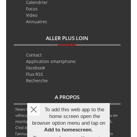
Calendrier
Focus
Video
Annuaires
ALLER PLUS LOIN
Contact
Application smartphone
Facebook
Flux RSS
Recherche
A PROPOS
News Classic Racing est le portail de l’actualité du
To add this web app to the
véhicule historique. Que ce soit en circuit, en rallye ou en
home screen open the
montagne, vous y retrouverez les infos VHC ou VHRS.
browser option menu and tap on
C’est également le calendrier des épreuves ainsi que
Add to homescreen
.
l’annuaire des spécialistes de la voiture ancienne, sans