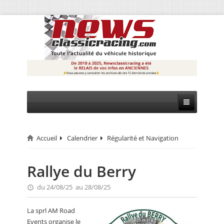
Accueil
Calendrier
Régularité et Navigation
CIRCUIT
RALLYE
Rallye du Berry
MONTAGNE
du 24/08/25 au 28/08/25
EVÈNEMENTS
La sprl AM Road
Events organise le