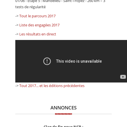
01/06 - Etape 5 : Mandelieu - Saint-Tropez - 260 km – 3
tests de régularité
->
Tout le parcours 2017
->
Liste des engagées 2017
->
Les résultats en direct
->
Tout 2017... et les éditions précédentes
ANNONCES
Clap de fin pour NCR :