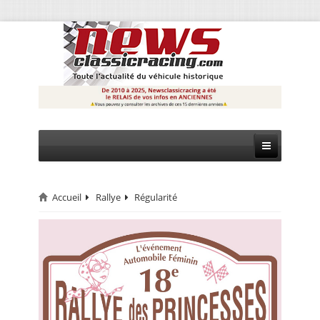
Accueil
Rallye
Régularité
CIRCUIT
RALLYE
MONTAGNE
EVÈNEMENTS