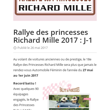
CALENDRIER
FOCUS
VIDEO
Rallye des princesses
ANNUAIRES
Richard Mille 2017 : J-1
PETITES ANNONCES
Publié le 26 mai 2017
Au volant de voitures anciennes ou de prestige, le 18e
Rallye des Princesses Richard Mille sera plus que jamais le
rendez-vous Automobile Féminin de l’année du
27 mai
au 1er juin 2017
Record battu !
Avec quelques 90
équipages
engagés, le Rallye
des Princesses