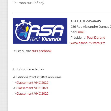
Tournon-sur-Rhône).
ASA HAUT -VIVARAIS
236 Rue Alexandre Dumas
par
Email
Président :
Paul Durand
www.asahautvivarais.fr
-> Les suivre
sur Facebook
Editions précédentes
-> Editions 2023 et 2024 annulées
->
Classement VHC 2022
->
Classement VHC 2021
->
Classement VHC 2020