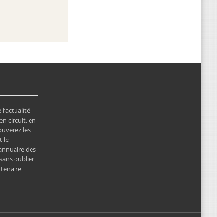
 l’actualité
en circuit, en
ouverez les
 le
’annuaire des
 sans oublier
rtenaire