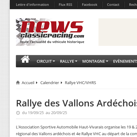
Lettre d'information
Flux RSS
Facebook
Contact
Rech
CIRCUIT
RALLYE
MONTAGNE
EVÈNEMENT
Accueil
Calendrier
Rallye VHC/VHRS
Rallye des Vallons Ardécho
du 19/09/25 au 20/09/25
L’Association Sportive Automobile Haut-Vivarais organise les 19 & 
régional des Vallons ardéchois et 4e Rallye VHC au départ de la c