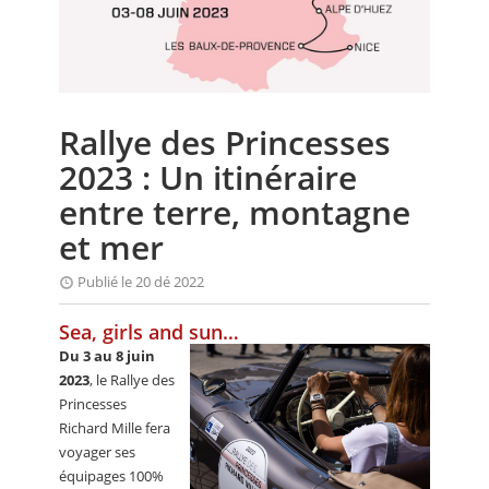
CALENDRIER
FOCUS
VIDEO
Rallye des Princesses
ANNUAIRES
2023 : Un itinéraire
PETITES ANNONCES
entre terre, montagne
et mer
Publié le 20 dé 2022
Sea, girls and sun…
Du 3 au 8 juin
2023
, le Rallye des
Princesses
Richard Mille fera
voyager ses
équipages 100%