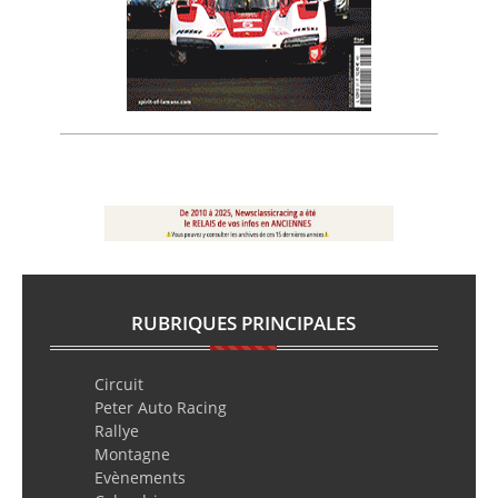
RUBRIQUES PRINCIPALES
Circuit
Peter Auto Racing
Rallye
Montagne
Evènements