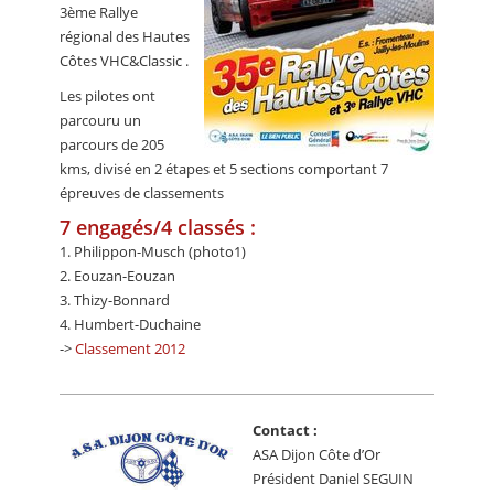
3ème Rallye
régional des Hautes
Côtes VHC&Classic .
Les pilotes ont
parcouru un
parcours de 205
kms, divisé en 2 étapes et 5 sections comportant 7
épreuves de classements
7 engagés/4 classés :
1. Philippon-Musch (photo1)
2. Eouzan-Eouzan
3. Thizy-Bonnard
4. Humbert-Duchaine
->
Classement 2012
Contact :
ASA Dijon Côte d’Or
Président Daniel SEGUIN