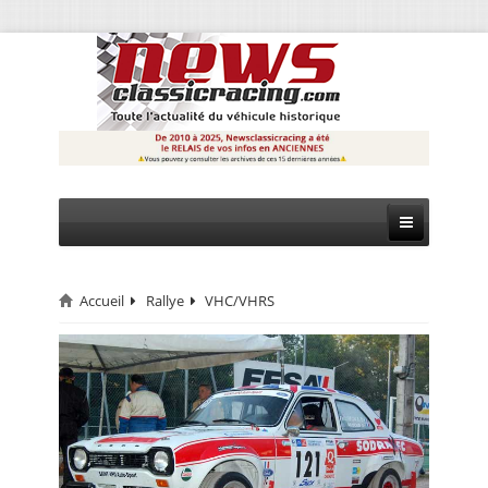
Accueil
Rallye
VHC/VHRS
CIRCUIT
RALLYE
MONTAGNE
EVÈNEMENTS