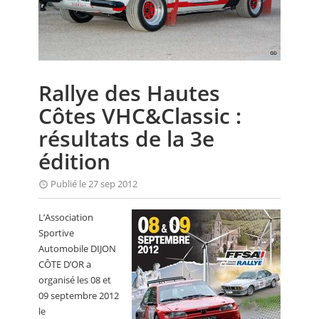
CALENDRIER
FOCUS
VIDEO
Rallye des Hautes
ANNUAIRES
Côtes VHC&Classic :
PETITES ANNONCES
résultats de la 3e
édition
Publié le 27 sep 2012
L’Association
Sportive
Automobile DIJON
CÔTE D’OR a
organisé les 08 et
09 septembre 2012
le