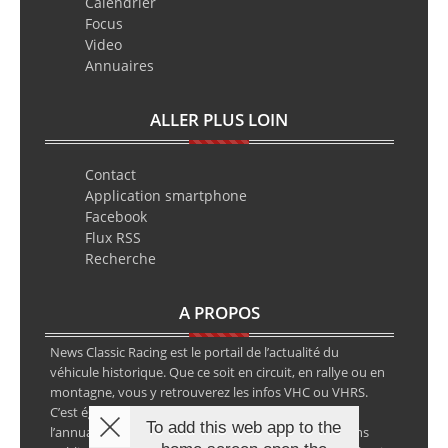
Calendrier
Focus
Video
Annuaires
ALLER PLUS LOIN
Contact
Application smartphone
Facebook
Flux RSS
Recherche
A PROPOS
News Classic Racing est le portail de l’actualité du
véhicule historique. Que ce soit en circuit, en rallye ou en
montagne, vous y retrouverez les infos VHC ou VHRS.
C’est également le calendrier des épreuves ainsi que
To add this web app to the
l’annuaire des spécialistes de la voiture ancienne, sans