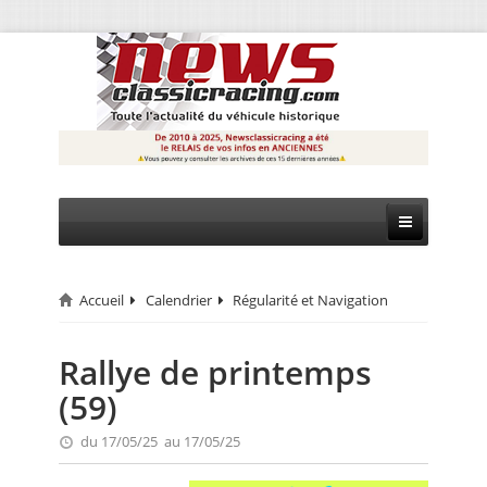
Accueil
Calendrier
Régularité et Navigation
CIRCUIT
RALLYE
Rallye de printemps
(59)
MONTAGNE
du 17/05/25 au 17/05/25
EVÈNEMENTS