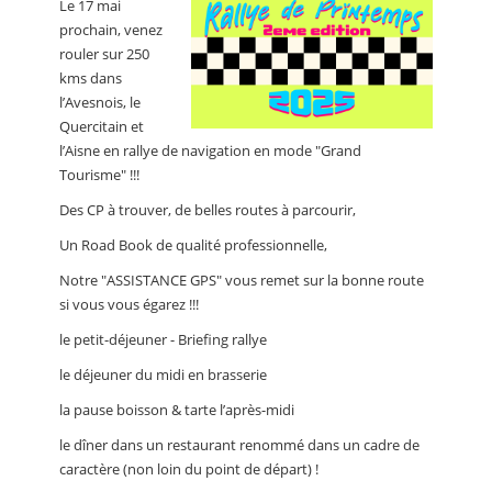
Le 17 mai
CALENDRIER
prochain, venez
rouler sur 250
FOCUS
kms dans
VIDEO
l’Avesnois, le
Quercitain et
ANNUAIRES
l’Aisne en rallye de navigation en mode "Grand
Tourisme" !!!
PETITES ANNONCES
Des CP à trouver, de belles routes à parcourir,
Un Road Book de qualité professionnelle,
Notre "ASSISTANCE GPS" vous remet sur la bonne route
si vous vous égarez !!!
le petit-déjeuner - Briefing rallye
le déjeuner du midi en brasserie
la pause boisson & tarte l’après-midi
le dîner dans un restaurant renommé dans un cadre de
caractère (non loin du point de départ) !