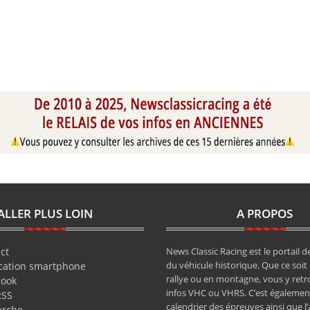
ALLER PLUS LOIN
A PROPOS
ct
News Classic Racing est le portail de
du véhicule historique. Que ce soit 
cation smartphone
rallye ou en montagne, vous y retr
book
infos VHC ou VHRS. C’est également
RSS
calendrier des épreuves ainsi que l
erche