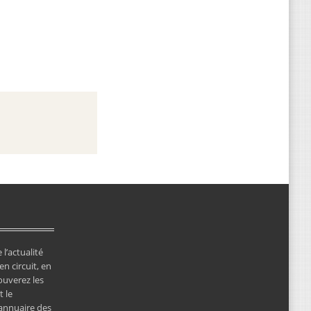
 l’actualité
en circuit, en
ouverez les
 le
’annuaire des