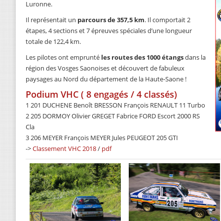
Luronne.
Il représentait un
parcours de 357,5 km
. Il comportait 2
étapes, 4 sections et 7 épreuves spéciales d’une longueur
totale de 122,4 km.
Les pilotes ont emprunté
les routes des 1000 étangs
dans la
région des Vosges Saonoises et découvert de fabuleux
paysages au Nord du département de la Haute-Saone !
Podium VHC ( 8 engagés / 4 classés)
1 201 DUCHENE Benoît BRESSON François RENAULT 11 Turbo
2 205 DORMOY Olivier GREGET Fabrice FORD Escort 2000 RS
Cla
3 206 MEYER François MEYER Jules PEUGEOT 205 GTI
->
Classement VHC 2018
/
pdf