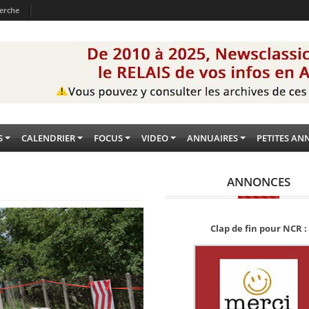
erche
S
CALENDRIER
FOCUS
VIDEO
ANNUAIRES
PETITES AN
ANNONCES
Clap de fin pour NCR :