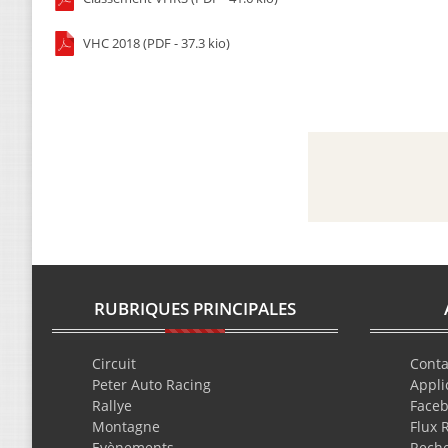
VHC 2018 (PDF - 37.3 kio)
RUBRIQUES PRINCIPALES
Circuit
Conta
Peter Auto Racing
Appli
Rallye
Face
Montagne
Flux 
Evènements
Rech