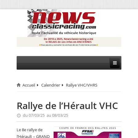
Accueil
Calendrier
Rallye VHC/VHRS
CIRCUIT
RALLYE
Rallye de l’Hérault VHC
MONTAGNE
du 07/03/25 au 08/03/25
EVÈNEMENTS
Le 8e rallye de
l’Hérault – GRAND