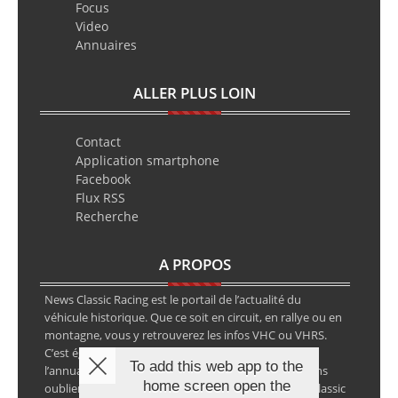
Focus
Video
Annuaires
ALLER PLUS LOIN
Contact
Application smartphone
Facebook
Flux RSS
Recherche
A PROPOS
News Classic Racing est le portail de l’actualité du
véhicule historique. Que ce soit en circuit, en rallye ou en
montagne, vous y retrouverez les infos VHC ou VHRS.
C’est également le calendrier des épreuves ainsi que
To add this web app to the
l’annuaire des spécialistes de la voiture ancienne, sans
home screen open the
oublier les petites annonces avec notre partenaire Classic