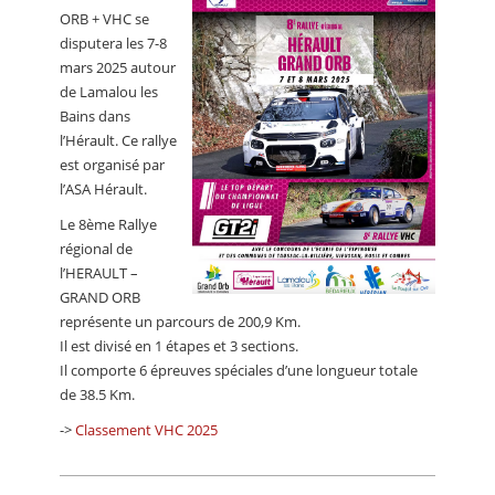
CALENDRIER
ORB + VHC se
disputera les 7-8
FOCUS
mars 2025 autour
de Lamalou les
VIDEO
Bains dans
l’Hérault. Ce rallye
ANNUAIRES
est organisé par
l’ASA Hérault.
PETITES ANNONCES
Le 8ème Rallye
régional de
l’HERAULT –
GRAND ORB
représente un parcours de 200,9 Km.
Il est divisé en 1 étapes et 3 sections.
Il comporte 6 épreuves spéciales d’une longueur totale
de 38.5 Km.
->
Classement VHC 2025