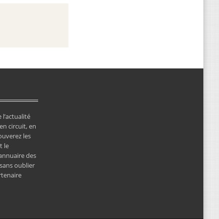
 l’actualité
en circuit, en
ouverez les
 le
’annuaire des
 sans oublier
rtenaire