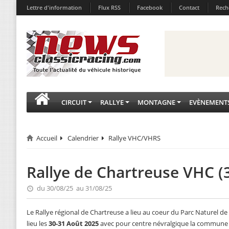
Lettre d'information
Flux RSS
Facebook
Contact
Rech
CIRCUIT
RALLYE
MONTAGNE
EVÈNEMENT
Accueil
Calendrier
Rallye VHC/VHRS
Rallye de Chartreuse VHC (
du 30/08/25 au 31/08/25
Le Rallye régional de Chartreuse a lieu au coeur du Parc Naturel de
lieu les
30-31 Août 2025
avec pour centre névralgique la commune d