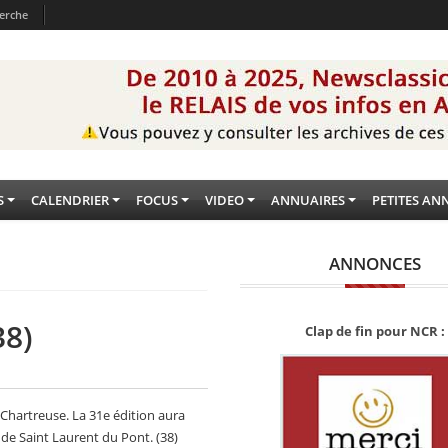
erche
S
CALENDRIER
FOCUS
VIDEO
ANNUAIRES
PETITES AN
ANNONCES
38)
Clap de fin pour NCR :
 Chartreuse. La 31e édition aura
e Saint Laurent du Pont. (38)