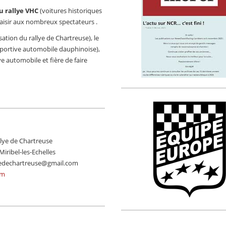
du rallye VHC
(voitures historiques
laisir aux nombreux spectateurs .
ation du rallye de Chartreuse), le
sportive automobile dauphinoise),
 automobile et fière de faire
lye de Chartreuse
iribel-les-Echelles
llyedechartreuse@gmail.com
om