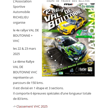
L’Association
CALENDRIER
Sportive
Automobile
FOCUS
RICHELIEU
VIDEO
organise
le 4e rallye VAL DE
ANNUAIRES
BOUTONNE +
VHC
PETITES ANNONCES
les 22 & 23 mars
2025
Le 4ème Rallye
VAL DE
BOUTONNE VHC
représente un
parcours de 150 kms.
Il est divisé en 1 étape et 3 sections.
Il comporte 6 épreuves spéciales d’une longueur totale
de 83 kms.
->
Classement VHC 2025