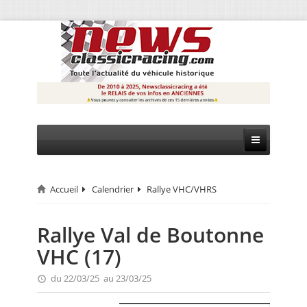
Accueil
Calendrier
Rallye VHC/VHRS
CIRCUIT
RALLYE
Rallye Val de Boutonne
VHC (17)
MONTAGNE
du 22/03/25 au 23/03/25
EVÈNEMENTS