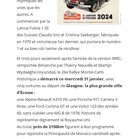
mythiques les
unes que les
autres. A
commencer par la
Lancia Fulvia 1.3S
des Suisses Claudio Enz et Cristina Seeberger, fabriquée
en 1970 et victorieuse l’an dernier, qui portera le numéro
1 et va bien sûr tenter de récidiver.
Et trois jours seulement après l’arrivée de la version WRC,
remportée dimanche par Thierry Neuville et Martijn
Wydaeghe (Hyundai), le 26e Rallye Monte-Carlo
Historique a
démarré ce mercredi 31 janvier,
avec
cinq voitures au départ de
Glasgow, la plus grande ville
d’Écosse :
une Alpine-Renault A310 V6, une Porsche 911 Carrera 3
litres, une Ford Cortina GT et une Volvo 123 des années
60, sans oublier une MG B de 1978, histoire de
représenter dignement le Royaume-Uni.
Au total,
près de 2150km
figurent à leur programme
pour rejoindre la Principauté de Monaco vendredi après-