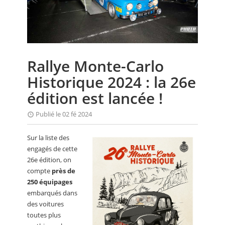
CALENDRIER
FOCUS
VIDEO
Rallye Monte-Carlo
ANNUAIRES
Historique 2024 : la 26e
PETITES ANNONCES
édition est lancée !
Publié le 02 fé 2024
Sur la liste des
engagés de cette
26e édition, on
compte
près de
250 équipages
embarqués dans
des voitures
toutes plus