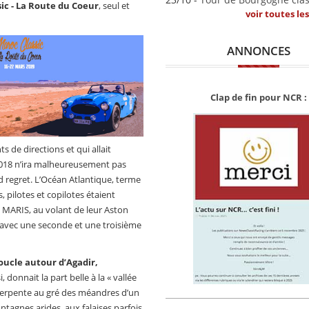
ic - La Route du Coeur
, seul et
voir toutes le
ANNONCES
Clap de fin pour NCR :
de directions et qui allait
2018 n’ira malheureusement pas
 regret. L’Océan Atlantique, terme
, pilotes et copilotes étaient
x MARIS, au volant de leur Aston
 avec une seconde et une troisième
ucle autour d’Agadir,
, donnait la part belle à la « vallée
 serpente au gré des méandres d’un
tagnes arides, aux falaises parfois