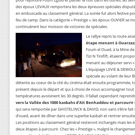
pour rejoindre Foum Zguid et passer la nuit dans les dunes, au sein
des époux LEVAUX remportera les deux épreuves spéciales disputés
en embuscade au classement général. La soirée fut alors festive pou
feu de camp. Dans la catégorie « Prestige », les époux OUVIER se m
continuèrent leur moisson de victoires de spéciales.
Le rallye repris la route ass
étape menant à Ouarzaz
Foum el Ouad, à la Mine de 
Tizi N Tinifift, étaient pro
menant au déjeuner servi « 
L’équipage LEVIE & DEWOL
spéciale au volant de leur
détente au coeur de la cité du cinéma était ensuite programmée, 
présent depuis le départ et qui à choisi de nous accompagner tout 
températures avoisinent les 30 degrés. Il fallait cependant reprendr
vers la Vallée des 1000 kasbahs d’Ait Benhaddou et parcourir
qui sera remportée par GHISTELINCK & DAVID, non sans s’être fait u
d’oued, avant de dîner dans une superbe kasbah et rentrer ensuite 
Les positions au classement général resteront inchangés mais les 
deux étapes à parcourir. Chez les « Prestige », malgré le changement