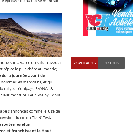
te épreuve de nuit et se montrait
que sur la vallée du safran avec la
POPULAIRES
RECENTS
t l’épice la plus chère au monde).
e de la journée avant de
a nommer les marocains, et qui
 du rallye. L’équipage RAYNAL &
ur leur monture. Leur Shelby Cobra
tape
s’annonçait comme le juge de
cension du col du Tizi N’ Test,
routes les plus
oc et franchissant le Haut