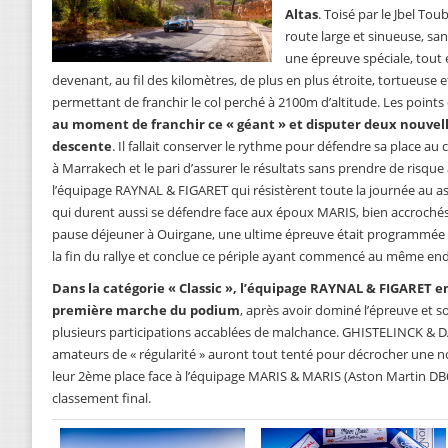
Altas
. Toisé par le Jbel To
route large et sinueuse, san
une épreuve spéciale, tout
devenant, au fil des kilomètres, de plus en plus étroite, tortueuse 
permettant de franchir le col perché à 2100m d’altitude. Les points 
au moment de franchir ce « géant » et disputer deux nouvell
descente
. Il fallait conserver le rythme pour défendre sa place au
à Marrakech et le pari d’assurer le résultats sans prendre de risque
l’équipage RAYNAL & FIGARET qui résistèrent toute la journée au 
qui durent aussi se défendre face aux époux MARIS, bien accrochés 
pause déjeuner à Ouirgane, une ultime épreuve était programmée
la fin du rallye et conclue ce périple ayant commencé au même end
Dans la catégorie « Classic », l’équipage RAYNAL & FIGARET 
première marche du podium
, après avoir dominé l’épreuve et 
plusieurs participations accablées de malchance. GHISTELINCK & D
amateurs de « régularité » auront tout tenté pour décrocher une no
leur 2ème place face à l’équipage MARIS & MARIS (Aston Martin DB6
classement final.