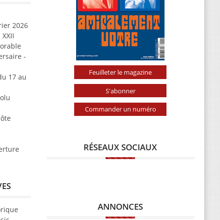
rier 2026
 XXII
morable
rsaire -
Feuilleter le magazine
u 17 au
S'abonner
solu
Commander un numéro
Côte
RÉSEAUX SOCIAUX
erture
VES
ANNONCES
orique
sic