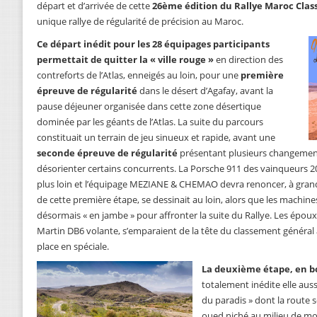
départ et d’arrivée de cette
26ème édition du Rallye Maroc Class
unique rallye de régularité de précision au Maroc.
Ce départ inédit pour les 28 équipages participants
permettait de quitter la « ville rouge »
en direction des
contreforts de l’Atlas, enneigés au loin, pour une
première
épreuve de régularité
dans le désert d’Agafay, avant la
pause déjeuner organisée dans cette zone désertique
dominée par les géants de l’Atlas. La suite du parcours
constituait un terrain de jeu sinueux et rapide, avant une
seconde épreuve de régularité
présentant plusieurs changements 
désorienter certains concurrents. La Porsche 911 des vainqueurs 
plus loin et l’équipage MEZIANE & CHEMAO devra renoncer, à grand
de cette première étape, se dessinait au loin, alors que les machines
désormais « en jambe » pour affronter la suite du Rallye. Les épou
Martin DB6 volante, s’emparaient de la tête du classement général
place en spéciale.
La deuxième étape, en bo
totalement inédite elle aussi
du paradis » dont la route
oued niché au milieu de mon