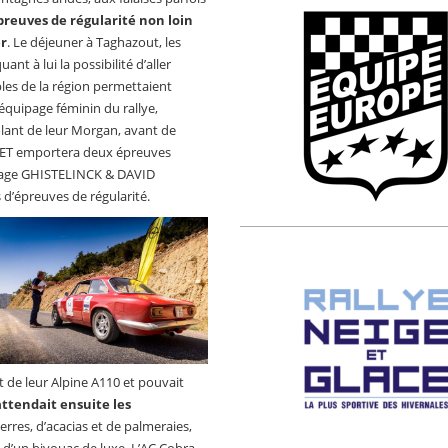
preuves de régularité non loin
r
. Le déjeuner à Taghazout, les
uant à lui la possibilité d’aller
bles de la région permettaient
 équipage féminin du rallye,
ant de leur Morgan, avant de
ARET emportera deux épreuves
uipage GHISTELINCK & DAVID
 d’épreuves de régularité.
t de leur Alpine A110 et pouvait
ttendait ensuite les
erres, d’acacias et de palmeraies,