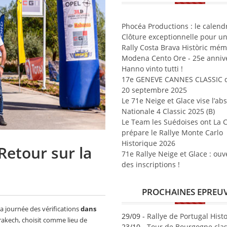
Phocéa Productions : le calend
Clôture exceptionnelle pour un
Rally Costa Brava Històric mé
Modena Cento Ore - 25e annive
Hanno vinto tutti !
17e GENEVE CANNES CLASSIC d
20 septembre 2025
Le 71e Neige et Glace vise l’ab
Nationale 4 Classic 2025 (B)
Le Team les Suédoises ont La 
prépare le Rallye Monte Carlo
Historique 2026
Retour sur la
71e Rallye Neige et Glace : ouv
des inscriptions !
PROCHAINES EPREU
la journée des vérifications
dans
29/09 -
Rallye de Portugal Hist
kech, choisit comme lieu de
23/10 -
Tour de Bourgogne clas