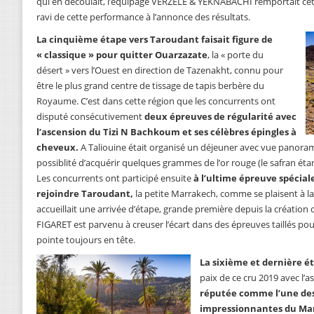
qui en découlait, l’équipage VERZELE & YEKNABACHI remportait cet
ravi de cette performance à l’annonce des résultats.
La cinquième étape vers Taroudant faisait figure de
« classique » pour quitter Ouarzazate
, la « porte du
désert » vers l’Ouest en direction de Tazenakht, connu pour
être le plus grand centre de tissage de tapis berbère du
Royaume. C’est dans cette région que les concurrents ont
disputé consécutivement
deux épreuves de régularité avec
l’ascension du Tizi N Bachkoum et ses célèbres épingles à
cheveux.
A Taliouine était organisé un déjeuner avec vue panorami
possiblité d’acquérir quelques grammes de l’or rouge (le safran étan
Les concurrents ont participé ensuite
à l’ultime épreuve spécial
rejoindre Taroudant,
la petite Marrakech, comme se plaisent à l
accueillait une arrivée d’étape, grande première depuis la création
FIGARET est parvenu à creuser l’écart dans des épreuves taillés po
pointe toujours en tête.
La sixième et dernière é
paix de ce cru 2019 avec l’as
réputée comme l’une des 
impressionnantes du Mar