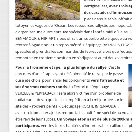
vertigineuses,
avec trois é
des cascades d’Immouzze
pieds dans le sable, offrait q
tutoyer les vagues de l’Océan. Les ressources rallystiques inépuisa
d’organiser une autre épreuve spéciale dans l’après-midi où le seul
BENAMOUR & HIRIART, nous offrait un superbe tête à queue au vol
rentrer à Agadir pour un repos mérité. L’équipage RAYNAL & FIG
spéciales et prendra les commandes de l’épreuve, alors que l’éq
remontait en troisième position en s’adjugeant aussi deux victoires
Pour la troisième étape, la plus longue du rallye
, c’est le
parcours d’une étape ayant déjà pimenté le rallye par le passé
qui a été choisi pour lancer les concurrents
vers Tafraoute et
ses énormes rochers ronds.
La Ferrari de l’équipage
VERZELE & YEKNABACHI sera alors victime d’un problème de
radiateur et devra quitter la compétition à la mi-journée sur le
site des « rochers peints ». L’équipage ROCHE & RENAUDAT,
avec un tripmaster ajusté, remportait la huitième spéciale au volan
être ravi de leur succès.
Un voyage étonnant de plus de 200km a
participants,
vers les terres habitées d’innombrables cailloux et pi