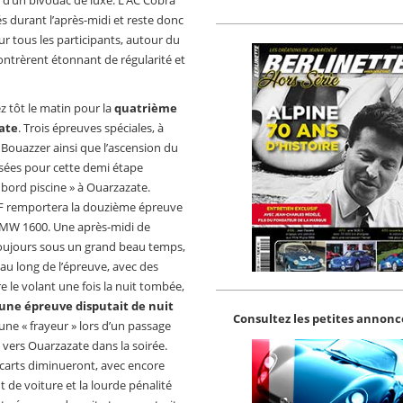
 d’un bivouac de luxe. L’AC Cobra
 durant l’après-midi et reste donc
r tous les participants, autour du
ontrèrent étonnant de régularité et
ez tôt le matin pour la
quatrième
ate
. Trois épreuves spéciales, à
Bouazzer ainsi que l’ascension du
posées pour cette demi étape
bord piscine » à Ouarzazate.
F remportera la douzième épreuve
 BMW 1600. Une après-midi de
toujours sous un grand beau temps,
au long de l’épreuve, avec des
e le volant une fois la nuit tombée,
 une épreuve disputait de nuit
Consultez les petites annonce
ne « frayeur » lors d’un passage
vers Ouarzazate dans la soirée.
écarts diminueront, avec encore
 de voiture et la lourde pénalité