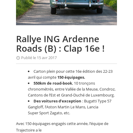
CALENDRIER
FOCUS
VIDEO
Rallye ING Ardenne
ANNUAIRES
Roads (B) : Clap 16e !
PETITES ANNONCES
Publié le 15 avr 2017
Carton plein pour cette 16e édition des 22-23
avril qui compte
150 équipages.
550km de road-book
, 10 tronçons
chronométrés, entre Vallée de la Meuse, Condroz,
Cantons de l’Est et Grand-Duché de Luxembourg.
Des voitures d’exception
: Bugatti Type 57
Gangloff, l’Aston Martin Le Mans, Lancia
Super Sport Zagato, etc.
Avec 150 équipages engagés cette année, l’équipe de
Trajectoire a le