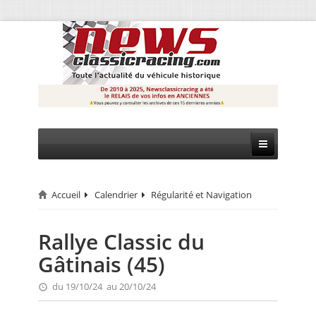
Accueil
Calendrier
Régularité et Navigation
CIRCUIT
RALLYE
Rallye Classic du
Gâtinais (45)
MONTAGNE
du 19/10/24 au 20/10/24
EVÈNEMENTS