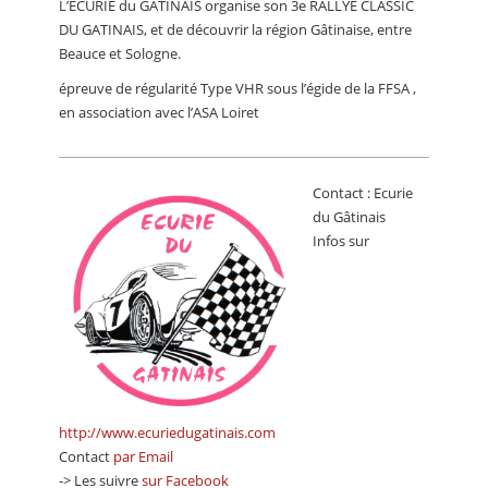
L’ECURIE du GATINAIS organise son 3e RALLYE CLASSIC
CALENDRIER
DU GATINAIS, et de découvrir la région Gâtinaise, entre
Beauce et Sologne.
FOCUS
épreuve de régularité Type VHR sous l’égide de la FFSA ,
VIDEO
en association avec l’ASA Loiret
ANNUAIRES
PETITES ANNONCES
Contact : Ecurie
du Gâtinais
Infos sur
http://www.ecuriedugatinais.com
Contact
par Email
-> Les suivre
sur Facebook