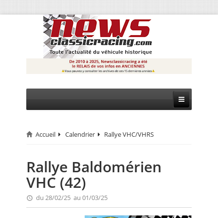
Accueil
Calendrier
Rallye VHC/VHRS
CIRCUIT
RALLYE
Rallye Baldomérien
VHC (42)
MONTAGNE
du 28/02/25 au 01/03/25
EVÈNEMENTS