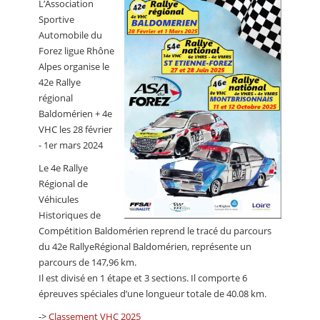
L’Association
CALENDRIER
Sportive
Automobile du
FOCUS
Forez ligue Rhône
VIDEO
Alpes organise le
42e Rallye
ANNUAIRES
régional
Baldomérien + 4e
PETITES ANNONCES
VHC les 28 février
- 1er mars 2024
Le 4e Rallye
Régional de
Véhicules
Historiques de
Compétition Baldomérien reprend le tracé du parcours
du 42e RallyeRégional Baldomérien, représente un
parcours de 147,96 km.
Il est divisé en 1 étape et 3 sections. Il comporte 6
épreuves spéciales d’une longueur totale de 40.08 km.
->
Classement VHC 2025