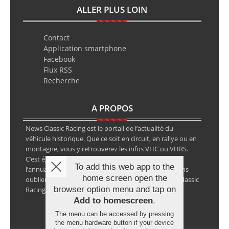
ALLER PLUS LOIN
Contact
Application smartphone
Facebook
Flux RSS
Recherche
A PROPOS
News Classic Racing est le portail de l’actualité du
véhicule historique. Que ce soit en circuit, en rallye ou en
montagne, vous y retrouverez les infos VHC ou VHRS.
C’est également le calendrier des épreuves ainsi que
To add this web app to the
l’annuaire des spécialistes de la voiture ancienne, sans
home screen open the
oublier les petites annonces avec notre partenaire Classic
browser option menu and tap on
Racing Annonces.
Add to homescreen
.
The menu can be accessed by pressing
the menu hardware button if your device