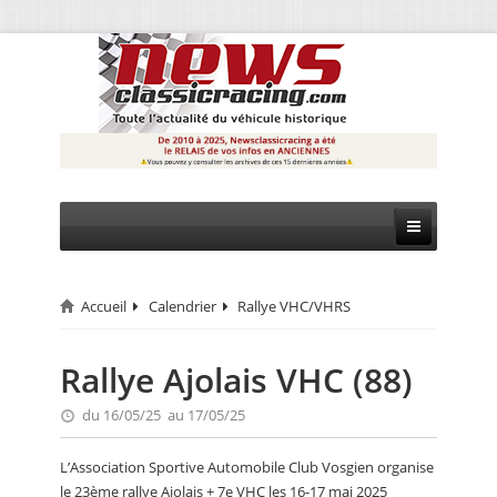
Accueil
Calendrier
Rallye VHC/VHRS
CIRCUIT
RALLYE
Rallye Ajolais VHC (88)
MONTAGNE
du 16/05/25 au 17/05/25
EVÈNEMENTS
L’Association Sportive Automobile Club Vosgien organise
le 23ème rallye Ajolais + 7e VHC les 16-17 mai 2025