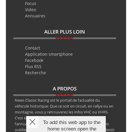
Focus
Video
Annuaires
ALLER PLUS LOIN
Contact
Application smartphone
Facebook
Flux RSS
Recherche
A PROPOS
News Classic Racing est le portail de l’actualité du
véhicule historique. Que ce soit en circuit, en rallye ou en
montagne, vous y retrouverez les infos VHC ou VHRS.
C’est également le calendrier des épreuves ainsi que
To add this web app to the
l’annuaire des spécialistes de la voiture ancienne, sans
home screen open the
oublier les petites annonces avec notre partenaire Classic