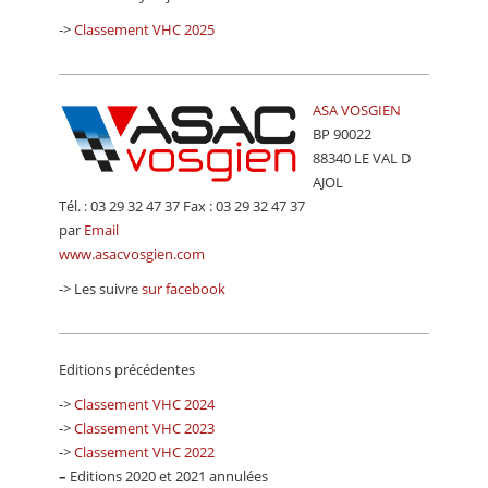
CALENDRIER
->
Classement VHC 2025
FOCUS
VIDEO
ASA VOSGIEN
BP 90022
ANNUAIRES
88340 LE VAL D
AJOL
PETITES ANNONCES
Tél. : 03 29 32 47 37 Fax : 03 29 32 47 37
par
Email
www.asacvosgien.com
-> Les suivre
sur facebook
Editions précédentes
->
Classement VHC 2024
->
Classement VHC 2023
->
Classement VHC 2022
–
Editions 2020 et 2021 annulées