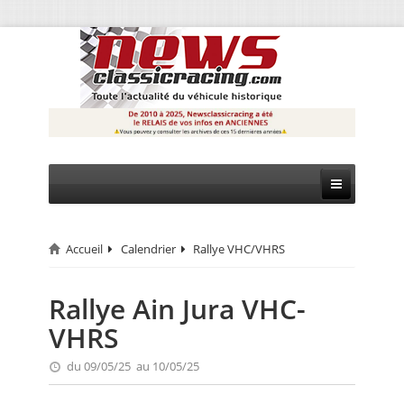
Accueil
Calendrier
Rallye VHC/VHRS
CIRCUIT
RALLYE
Rallye Ain Jura VHC-
VHRS
MONTAGNE
du 09/05/25 au 10/05/25
EVÈNEMENTS