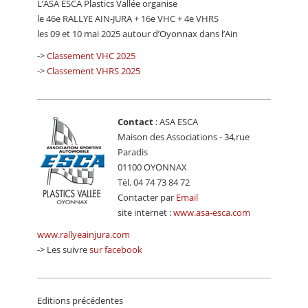
L’ASA ESCA Plastics Vallée organise
CALENDRIER
le 46e RALLYE AIN-JURA + 16e VHC + 4e VHRS
les 09 et 10 mai 2025 autour d’Oyonnax dans l’Ain
FOCUS
->
Classement VHC 2025
VIDEO
->
Classement VHRS 2025
ANNUAIRES
PETITES ANNONCES
Contact
: ASA ESCA
Maison des Associations - 34,rue
Paradis
01100 OYONNAX
Tél. 04 74 73 84 72
Contacter par
Email
site internet :
www.asa-esca.com
www.rallyeainjura.com
-> Les suivre
sur facebook
Editions précédentes