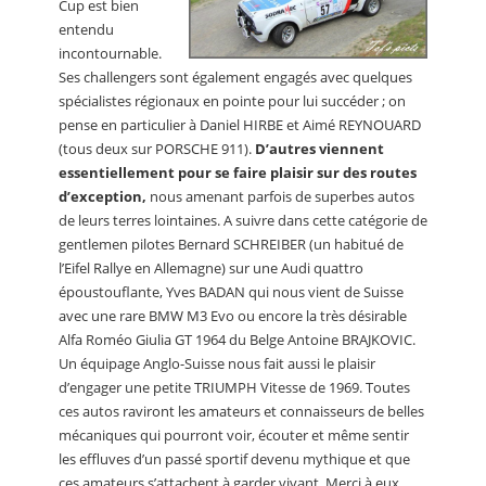
Cup est bien
entendu
incontournable.
Ses challengers sont également engagés avec quelques
spécialistes régionaux en pointe pour lui succéder ; on
pense en particulier à Daniel HIRBE et Aimé REYNOUARD
(tous deux sur PORSCHE 911).
D’autres viennent
essentiellement pour se faire plaisir sur des routes
d’exception,
nous amenant parfois de superbes autos
de leurs terres lointaines. A suivre dans cette catégorie de
gentlemen pilotes Bernard SCHREIBER (un habitué de
l’Eifel Rallye en Allemagne) sur une Audi quattro
époustouflante, Yves BADAN qui nous vient de Suisse
avec une rare BMW M3 Evo ou encore la très désirable
Alfa Roméo Giulia GT 1964 du Belge Antoine BRAJKOVIC.
Un équipage Anglo-Suisse nous fait aussi le plaisir
d’engager une petite TRIUMPH Vitesse de 1969. Toutes
ces autos raviront les amateurs et connaisseurs de belles
mécaniques qui pourront voir, écouter et même sentir
les effluves d’un passé sportif devenu mythique et que
ces amateurs s’attachent à garder vivant. Merci à eux