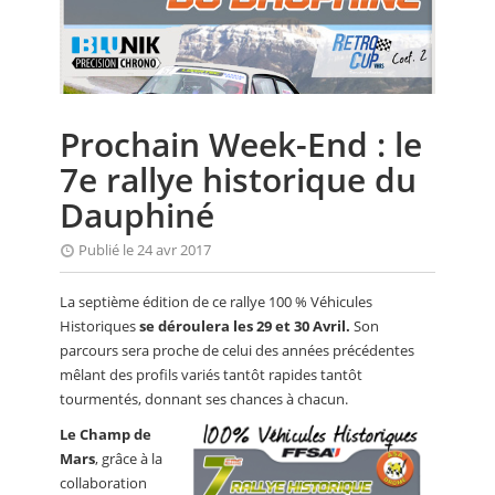
CALENDRIER
FOCUS
VIDEO
Prochain Week-End : le
ANNUAIRES
7e rallye historique du
PETITES ANNONCES
Dauphiné
Publié le 24 avr 2017
La septième édition de ce rallye 100 % Véhicules
Historiques
se déroulera les 29 et 30 Avril.
Son
parcours sera proche de celui des années précédentes
mêlant des profils variés tantôt rapides tantôt
tourmentés, donnant ses chances à chacun.
Le Champ de
Mars
, grâce à la
collaboration