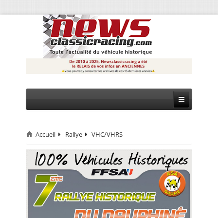
Accueil
Rallye
VHC/VHRS
CIRCUIT
RALLYE
MONTAGNE
EVÈNEMENTS