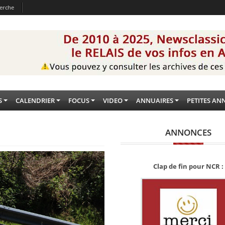
erche
S
CALENDRIER
FOCUS
VIDEO
ANNUAIRES
PETITES AN
ANNONCES
Clap de fin pour NCR :