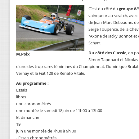
C’est du côté du
groupe 8/
vainqueur au scratch, avec
de Jean-Marc Debeaune, des
Serge Toupence, de la Chev
l’Axone de Jacky Bonnot et 
Schyrr.
Du côté des Classic
, on p
M.Poix
Simon Taponard et Nicolas U
d’une des trop rares féminines du Championnat, Dominique Brulat, 
Vernay et la Fiat 128 de Renato Vitale.
Au programme :
Essais
libres
non chronométrés
une montée le samedi 18juin de 11h00 à 13h00
Et dimanche
19
juin une montée de 7h30 à 9h 00
- Essais chronométrés