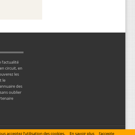
 l’actualité
en circuit, en
ouverez les
 le
’annuaire des
 sans oublier
rtenaire
© Copyright 2026 NewsClassicRacing, tous droits réservés
us acceptez l’utilisation des cookies.
En savoir plus
J’accepte