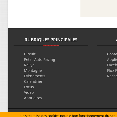
RUBRIQUES PRINCIPALES
Circuit
Conta
Peter Auto Racing
Appli
Rallye
Face
Montagne
Flux 
Evènements
Rech
Calendrier
Focus
Video
Annuaires
Mentions légales
Ce site utilise des cookies pour le bon fonctionnement du site, 