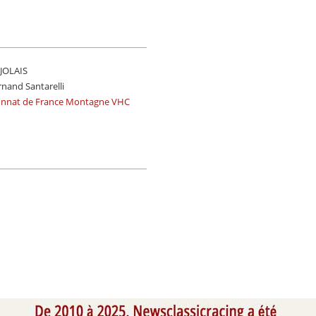
UJOLAIS
rnand Santarelli
onnat de France Montagne VHC