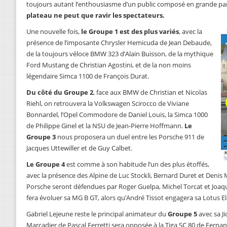
toujours autant l’enthousiasme d’un public composé en grande par
plateau ne peut que ravir les spectateurs.
Une nouvelle fois,
le Groupe 1 est des plus variés
, avec la
présence de l’imposante Chrysler Hemicuda de Jean Debaude,
de la toujours véloce BMW 323 d’Alain Buisson, de la mythique
Ford Mustang de Christian Agostini, et de la non moins
légendaire Simca 1100 de François Durat.
Du côté du Groupe 2
, face aux BMW de Christian et Nicolas
Riehl, on retrouvera la Volkswagen Scirocco de Viviane
Bonnardel, l’Opel Commodore de Daniel Louis, la Simca 1000
de Philippe Ginel et la NSU de Jean-Pierre Hoffmann.
Le
Groupe 3
nous proposera un duel entre les Porsche 911 de
Jacques Uttewiller et de Guy Calbet.
Le Groupe 4
est comme à son habitude l’un des plus étoffés,
avec la présence des Alpine de Luc Stockli, Bernard Duret et Denis
Porsche seront défendues par Roger Guelpa, Michel Torcat et Joaq
fera évoluer sa MG B GT, alors qu’André Tissot engagera sa Lotus El
Gabriel Lejeune reste le principal animateur du
Groupe 5
avec sa Ji
Marcadier de Pascal Ferretti sera opposée à la Tiga SC 80 de Fernand