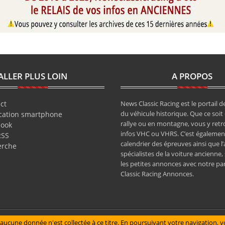
ALLER PLUS LOIN
A PROPOS
ct
News Classic Racing est le portail de
du véhicule historique. Que ce soit 
cation smartphone
rallye ou en montagne, vous y retr
book
infos VHC ou VHRS. C’est également
RSS
calendrier des épreuves ainsi que l
erche
spécialistes de la voiture ancienne,
les petites annonces avec notre pa
Classic Racing Annonces.
aucune donnée n'est collectée à ce titre. En poursuivant votre navigation, vo